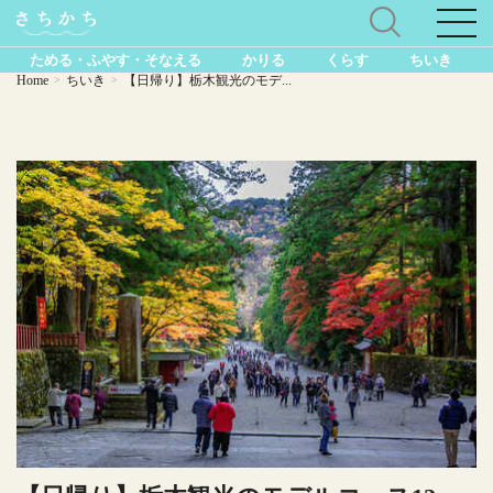
ためる・ふやす・そなえる
かりる
くらす
ちいき
Home
ちいき
【日帰り】栃木観光のモデ...
>
>