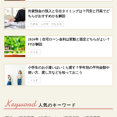
外貨預金の預入と引出タイミングは？円安と円高でど
ちらがおすすめかを解説
ためる・ふやす・そなえる
2026年｜住宅ローン金利は変動と固定どちらがよい？
FPが解説
かりる
小学生のお小遣いはいくら渡す？学年別の平均金額や
使い方、渡し方などを知っておこう
くらす
Keyword
人気のキーワード