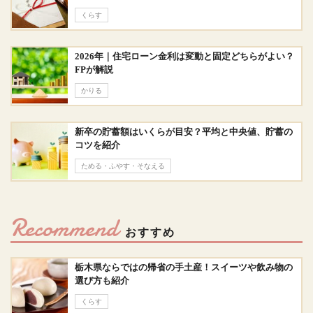
くらす
2026年｜住宅ローン金利は変動と固定どちらがよい？
FPが解説
かりる
新卒の貯蓄額はいくらが目安？平均と中央値、貯蓄の
コツを紹介
ためる・ふやす・そなえる
Recommend
おすすめ
栃木県ならではの帰省の手土産！スイーツや飲み物の
選び方も紹介
くらす