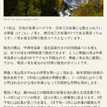
Photo by stock.adobe.com
1つ目は、日光の名瀑コースです。日本三大名瀑にも数えられてい
る華厳（けごん）ノ滝と、奥日光三大名瀑の1つである竜頭（りゅ
うず）ノ滝を巡る日帰り観光コースとなっています。
観光の際は、中禅寺温泉・湯元温泉行きの日光路線バスを使え
ば、全ての滝を1時間程度で観光できます。とくに華厳の滝は中禅
寺温泉から徒歩5分でアクセス可能なので、華厳ノ滝を先に鑑賞し
てから、竜頭ノ滝を巡るのが日帰り観光のポイントです。
華厳ノ滝は高さ97mもの岸壁を勢いよく流れる、栃木屈指の自然の
観光名所です。5月頃には新緑が周囲を覆い、1～2月頃には十二滝
と呼ばれる小さな滝が氷瀑となって幻想的な空間を演出します。
竜頭ノ滝は、幅10mほどの階段状の岩場を流れ落ちる渓流瀑です。
5～6月にはツツジが咲き、辺りが美しい赤紫色に染まります。9月
下旬には紅葉が見ごろを迎え、1月下旬～2月には氷瀑の鑑賞も可