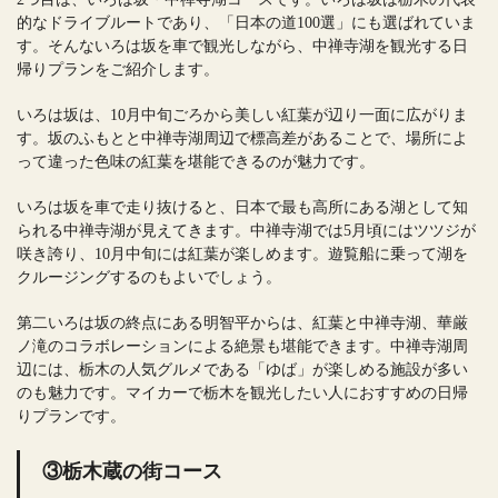
的なドライブルートであり、「日本の道100選」にも選ばれていま
す。そんないろは坂を車で観光しながら、中禅寺湖を観光する日
帰りプランをご紹介します。
いろは坂は、10月中旬ごろから美しい紅葉が辺り一面に広がりま
す。坂のふもとと中禅寺湖周辺で標高差があることで、場所によ
って違った色味の紅葉を堪能できるのが魅力です。
いろは坂を車で走り抜けると、日本で最も高所にある湖として知
られる中禅寺湖が見えてきます。中禅寺湖では5月頃にはツツジが
咲き誇り、10月中旬には紅葉が楽しめます。遊覧船に乗って湖を
クルージングするのもよいでしょう。
第二いろは坂の終点にある明智平からは、紅葉と中禅寺湖、華厳
ノ滝のコラボレーションによる絶景も堪能できます。中禅寺湖周
辺には、栃木の人気グルメである「ゆば」が楽しめる施設が多い
のも魅力です。マイカーで栃木を観光したい人におすすめの日帰
りプランです。
③栃木蔵の街コース