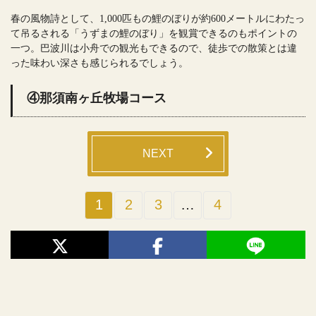
春の風物詩として、1,000匹もの鯉のぼりが約600メートルにわたっ
て吊るされる「うずまの鯉のぼり」を観賞できるのもポイントの
一つ。巴波川は小舟での観光もできるので、徒歩での散策とは違
った味わい深さも感じられるでしょう。
④那須南ヶ丘牧場コース
NEXT
1
2
3
…
4