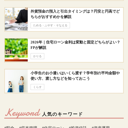
外貨預金の預入と引出タイミングは？円安と円高でど
ちらがおすすめかを解説
ためる・ふやす・そなえる
2026年｜住宅ローン金利は変動と固定どちらがよい？
FPが解説
かりる
小学生のお小遣いはいくら渡す？学年別の平均金額や
使い方、渡し方などを知っておこう
くらす
Keyword
人気のキーワード