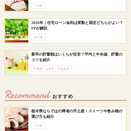
くらす
2026年｜住宅ローン金利は変動と固定どちらがよい？
FPが解説
かりる
新卒の貯蓄額はいくらが目安？平均と中央値、貯蓄の
コツを紹介
ためる・ふやす・そなえる
Recommend
おすすめ
栃木県ならではの帰省の手土産！スイーツや飲み物の
選び方も紹介
くらす