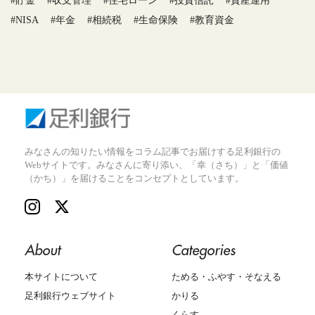
#貯金
#収支管理
#住宅ローン
#投資信託
#資産運用
#NISA
#年金
#相続税
#生命保険
#教育資金
みなさんの知りたい情報をコラム記事でお届けする足利銀行の
Webサイトです。みなさんに寄り添い、「幸（さち）」と「価値
（かち）」を届けることをコンセプトとしています。
About
Categories
本サイトについて
ためる・ふやす・そなえる
足利銀行ウェブサイト
かりる
くらす