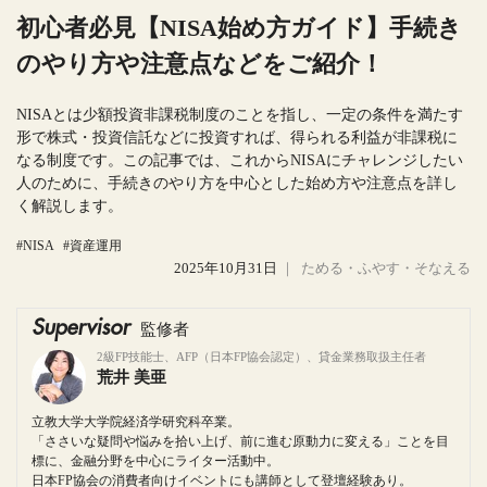
初心者必見【NISA始め方ガイド】手続き
のやり方や注意点などをご紹介！
NISAとは少額投資非課税制度のことを指し、一定の条件を満たす
形で株式・投資信託などに投資すれば、得られる利益が非課税に
なる制度です。この記事では、これからNISAにチャレンジしたい
人のために、手続きのやり方を中心とした始め方や注意点を詳し
く解説します。
#NISA
#資産運用
2025年10月31日
｜
ためる・ふやす・そなえる
Supervisor
監修者
2級FP技能士、AFP（日本FP協会認定）、貸金業務取扱主任者
荒井 美亜
立教大学大学院経済学研究科卒業。
「ささいな疑問や悩みを拾い上げ、前に進む原動力に変える」ことを目
標に、金融分野を中心にライター活動中。
日本FP協会の消費者向けイベントにも講師として登壇経験あり。