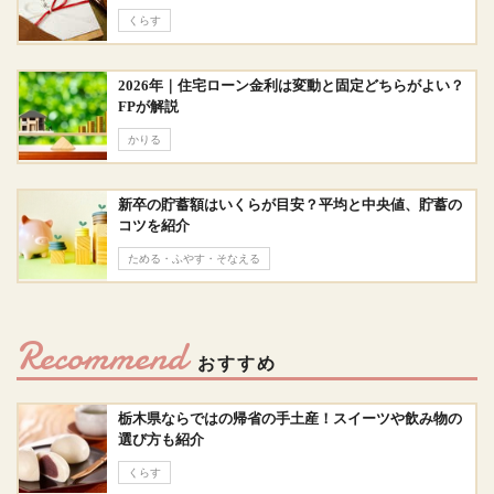
くらす
2026年｜住宅ローン金利は変動と固定どちらがよい？
FPが解説
かりる
新卒の貯蓄額はいくらが目安？平均と中央値、貯蓄の
コツを紹介
ためる・ふやす・そなえる
Recommend
おすすめ
栃木県ならではの帰省の手土産！スイーツや飲み物の
選び方も紹介
くらす