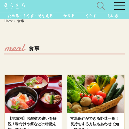
ためる・ふやす・そなえる
かりる
くらす
ちいき
Home
食事
>
meal
食事
【地域別】お雑煮の違いを解
常温保存ができる野菜一覧！
説！味付けや餅などの特徴を
長持ちする方法もあわせて知