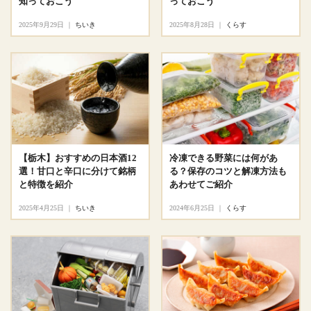
知っておこう
っておこう
2025年9月29日
｜
ちいき
2025年8月28日
｜
くらす
【栃木】おすすめの日本酒12
冷凍できる野菜には何があ
選！甘口と辛口に分けて銘柄
る？保存のコツと解凍方法も
と特徴を紹介
あわせてご紹介
2025年4月25日
｜
ちいき
2024年6月25日
｜
くらす