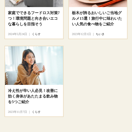
家庭でできるフードロス対策7
栃木が誇るおいしいご当地グ
つ！環境問題と向き合いエコ
ルメ15選！旅行中に味わいた
な暮らしを目指そう
い人気の食べ物をご紹介
2024年5月24日
｜
くらす
2023年12月1日
｜
ちいき
冷え性が辛い人必見！改善に
効く身体があたたまる飲み物
を5つご紹介
2023年11月7日
｜
くらす