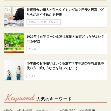
外貨預金の預入と引出タイミングは？円安と円高でど
ちらがおすすめかを解説
ためる・ふやす・そなえる
2026年｜住宅ローン金利は変動と固定どちらがよい？
FPが解説
かりる
小学生のお小遣いはいくら渡す？学年別の平均金額や
使い方、渡し方などを知っておこう
くらす
Keyword
人気のキーワード