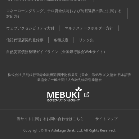
マネーローンダリング、テロ資金供与および制裁違反の防止に関する
対応方針
ウェブアクセシビリティ方針
マルチステークホルダー方針
信託代理店契約登録票
各種規定
リンク集
自然災害債務整理ガイドライン（全国銀行協会Webサイト）
株式会社 足利銀行
登録金融機関 関東財務局長（登金）第43号 加入協会 日本証券
業協会 / 一般社団法人金融先物取引業協会
当サイトに関するお問い合わせはこちら
サイトマップ
Copyright © The Ashikaga Bank, Ltd. All Rights Reserved.