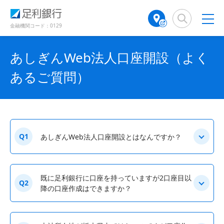
（
（
検
A
（
（
（
（
で
別
別
索
T
別
別
別
別
開
ウ
ウ
窓
M
ウ
ウ
ウ
ウ
金融機関コード：0129
き
ィ
ィ
店
ィ
ィ
ィ
ィ
ン
ン
ま
舗
ン
ン
ン
ン
ド
ド
す
あしぎんWeb法人口座開設（よく
検
ド
ド
ド
ド
ウ
ウ
）
で
で
索
ウ
ウ
ウ
ウ
あるご質問）
開
開
（
で
で
で
で
き
き
別
開
開
開
開
ま
ま
ウ
き
き
き
き
す
す
ィ
ま
ま
ま
ま
）
）
ン
す
す
す
す
ド
）
）
）
）
Q1
あしぎんWeb法人口座開設とはなんですか？
ウ
で
開
き
既に足利銀行に口座を持っていますが2口座目以
Q2
ま
降の口座作成はできますか？
す
）