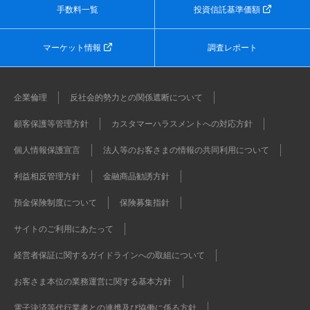
手数料一覧
投資信託基準価額
マーケット情報
調査レポート
企業倫理
反社会的勢力との関係遮断について
顧客保護等管理方針
カスタマーハラスメントへの対応方針
個人情報保護宣言
法人等のお客さまの情報の共同利用について
利益相反管理方針
金融商品勧誘方針
預金保険制度について
保険募集指針
サイトのご利用にあたって
経営者保証に関するガイドラインへの取組について
お客さま本位の業務運営に関する基本方針
電子決済等代行業者との連携及び協働に係る方針