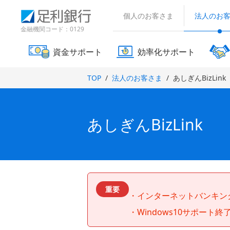
（
検
（
（
（
で
で
で
で
で
で
別
索
個人のお客さま
法人のお
別
別
別
開
開
開
開
開
開
ウ
窓
ウ
ウ
ウ
金融機関コード：0129
ィ
き
き
き
き
き
き
ィ
ィ
ン
ィ
ま
ま
ま
ま
ま
ま
ン
ン
ド
資金サポート
効率化サポート
す
す
す
す
す
す
ン
ド
ド
ウ
）
）
）
）
）
）
ド
で
ウ
ウ
TOP
法人のお客さま
あしぎんBizLink
開
ウ
で
で
き
で
開
開
ま
き
き
開
す
ま
ま
）
き
あしぎんBizLink
す
す
ま
）
）
す
）
重要
インターネットバンキング
Windows10サポート