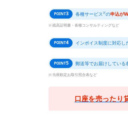
※
3
各種サービス
の
申込がW
POINT
残高証明書・各種コンサルティングなど
4
インボイス制度に対応し
POINT
5
郵送等でお届けしている
POINT
当座勘定お取引照合表など
口座を売ったり