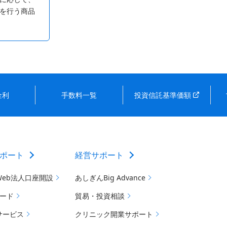
を行う商品
金利
手数料一覧
投資信託基準価額
ポート
経営サポート
Web法人口座開設
あしぎんBig Advance
カード
貿易・投資相談
サービス
クリニック開業サポート