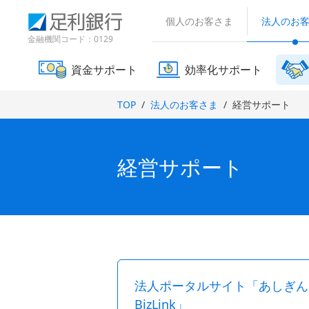
（
検
（
（
で
別
索
個人のお客さま
法人のお
別
別
開
ウ
窓
ウ
ウ
金融機関コード：0129
ィ
き
ィ
ィ
ン
ま
ン
ン
ド
資金サポート
効率化サポート
す
ド
ド
ウ
）
で
ウ
ウ
TOP
法人のお客さま
経営サポート
開
で
で
き
開
開
ま
き
き
す
ま
ま
）
経営サポート
す
す
）
）
法人ポータルサイト「あしぎん
BizLink」