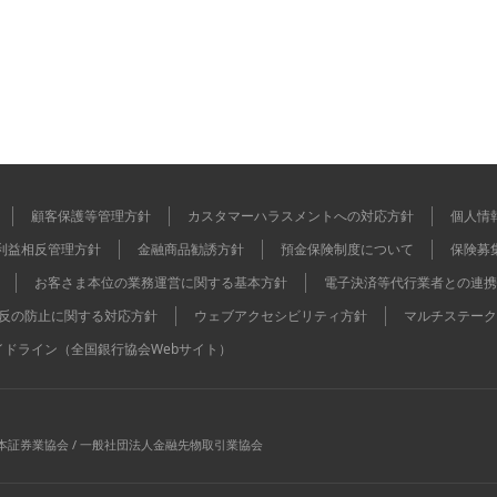
顧客保護等管理方針
カスタマーハラスメントへの対応方針
個人情
利益相反管理方針
金融商品勧誘方針
預金保険制度について
保険募
お客さま本位の業務運営に関する基本方針
電子決済等代行業者との連携
反の防止に関する対応方針
ウェブアクセシビリティ方針
マルチステーク
イドライン（全国銀行協会Webサイト）
本証券業協会 / 一般社団法人金融先物取引業協会