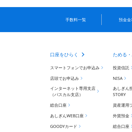
手数料一覧
預金金
口座をひらく
ためる・
スマートフォンでお申込み
投資信託
店頭でお申込み
NISA
インターネット専用支店
あしぎん
（パスカル支店）
STORY
総合口座
資産運用
あしぎんWEB口座
外貨預金
GOODYカード
総合口座