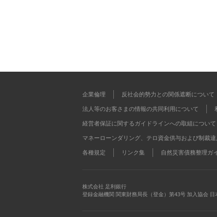
企業倫理
反社会的勢力との関係遮断について
法人等のお客さまの情報の共同利用について
経営者保証に関するガイドラインへの取組について
マネーローンダリング、テロ資金供与および制裁違
各種規定
リンク集
自然災害債務整理ガ
株式会社 足利銀行
登録金融機関 関東財務局長（登金）第43号 加入協会 日