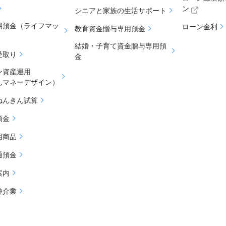
ン
シニアと家族の生活サポート
期預金（ライフマッ
ローン金利
教育資金贈与専用預金
結婚・子育て資金贈与専用預
受取り
金
ン資産運用
んマネーデザイン）
ねんきん試算
預金
用商品
通預金
案内
仲介業