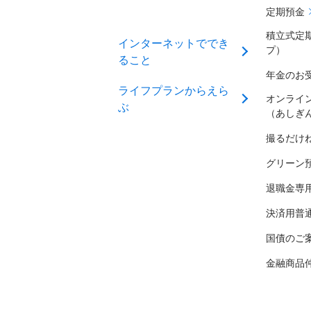
定期預金
積立式定
インターネットででき
プ）
ること
年金のお
ライフプランからえら
オンライ
ぶ
（あしぎ
撮るだけ
グリーン
退職金専
決済用普
国債のご
金融商品