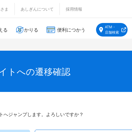
客さま
あしぎんについて
採用情報
ATM・
える
かりる
便利につかう
店舗検索
サイトへの遷移確認
イトへジャンプします。よろしいですか？