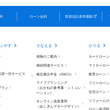
利
ローン金利
投資信託基準価額
ふやす
そなえる
かりる
保険のご案内
カードローン
相続関連サービス
マイカーロー
投資一任サービス
確定拠出年金（iDeCo）
教育ローン
ライフプランニング
フリーローン
プラン
（おかねの参考書・シミュレ
住宅ローン
ーション）
リフォームロ
オンライン資産運用
（あしぎんマネーデザイン）
ローン返済額