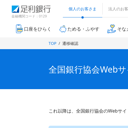
（
検
（
（
で
別
索
個人のお客さま
法人のお
別
別
開
ウ
窓
ウ
ウ
金融機関コード：0129
ィ
き
ィ
ィ
ン
ま
ン
ン
ド
口座をひらく
ためる・ふやす
そな
す
ド
ド
ウ
）
で
ウ
ウ
TOP
遷移確認
開
で
で
き
開
開
ま
き
き
す
ま
ま
）
全国銀行協会Web
す
す
）
）
これ以降は、全国銀行協会のWebサ