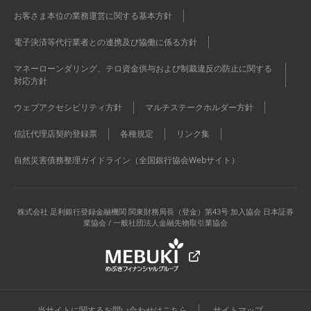
お客さま本位の業務運営に関する基本方針
電子決済等代行業者との連携及び協働に係る方針
マネーローンダリング、テロ資金供与および制裁違反の防止に関する
対応方針
ウェブアクセシビリティ方針
マルチステークホルダー方針
信託代理店契約登録票
各種規定
リンク集
自然災害債務整理ガイドライン（全国銀行協会Webサイト）
株式会社 足利銀行
登録金融機関 関東財務局長（登金）第43号 加入協会 日本証券
業協会 / 一般社団法人金融先物取引業協会
当サイトに関するお問い合わせはこちら
サイトマップ