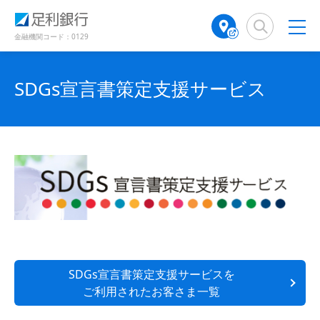
（
（
検
A
で
別
別
索
T
開
ウ
ウ
窓
M
金融機関コード：0129
き
ィ
ィ
店
ン
ン
ま
舗
ド
ド
す
検
SDGs宣言書策定支援サービス
ウ
ウ
）
で
で
索
開
開
（
き
き
別
ま
ま
ウ
す
す
ィ
）
）
ン
ド
ウ
で
開
き
ま
SDGs宣言書策定支援サービスを
す
ご利用されたお客さま一覧
）