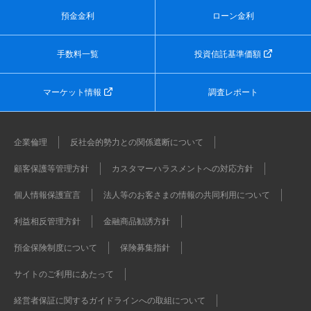
預金金利
ローン金利
手数料一覧
投資信託基準価額
マーケット情報
調査レポート
企業倫理
反社会的勢力との関係遮断について
顧客保護等管理方針
カスタマーハラスメントへの対応方針
個人情報保護宣言
法人等のお客さまの情報の共同利用について
利益相反管理方針
金融商品勧誘方針
預金保険制度について
保険募集指針
サイトのご利用にあたって
経営者保証に関するガイドラインへの取組について