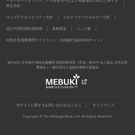
マネーローンダリング、テロ資金供与および制裁違反の防止に関する
対応方針
ウェブアクセシビリティ方針
マルチステークホルダー方針
信託代理店契約登録票
各種規定
リンク集
自然災害債務整理ガイドライン（全国銀行協会Webサイト）
株式会社 足利銀行
登録金融機関 関東財務局長（登金）第43号 加入協会 日本証券
業協会 / 一般社団法人金融先物取引業協会
当サイトに関するお問い合わせはこちら
サイトマップ
Copyright © The Ashikaga Bank, Ltd. All Rights Reserved.