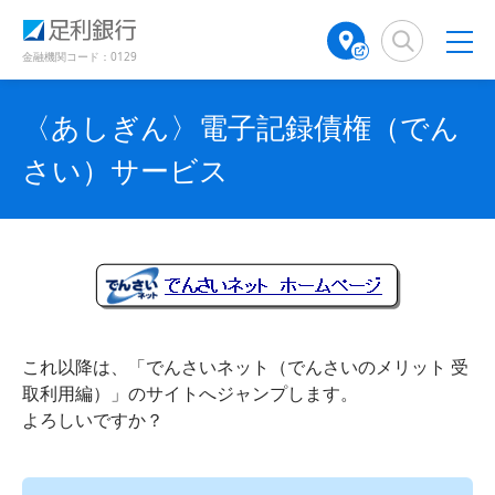
（
（
検
A
で
で
別
別
索
T
開
開
ウ
ウ
窓
M
金融機関コード：0129
き
き
ィ
ィ
店
ン
ン
ま
ま
舗
ド
ド
す
す
〈あしぎん〉電子記録債権（でん
検
ウ
ウ
）
）
で
で
索
さい）サービス
開
開
（
き
き
別
ま
ま
ウ
す
す
ィ
）
）
ン
ド
ウ
で
開
これ以降は、「でんさいネット（でんさいのメリット 受
き
取利用編）」のサイトへジャンプします。
ま
よろしいですか？
す
）