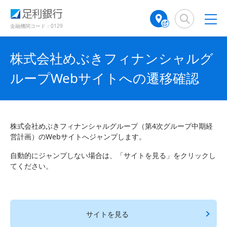
（
（
検
A
で
別
別
索
T
開
ウ
ウ
窓
M
金融機関コード：0129
き
ィ
ィ
店
ン
ン
ま
舗
ド
ド
す
株式会社めぶきフィナンシャルグ
検
ウ
ウ
）
で
で
索
ループWebサイトへの遷移確認
開
開
（
き
き
別
ま
ま
ウ
す
す
ィ
）
）
ン
株式会社めぶきフィナンシャルグループ（第4次グループ中期経
ド
営計画）のWebサイトへジャンプします。
ウ
で
自動的にジャンプしない場合は、「サイトを見る」をクリックし
開
てください。
き
ま
す
）
サイトを見る