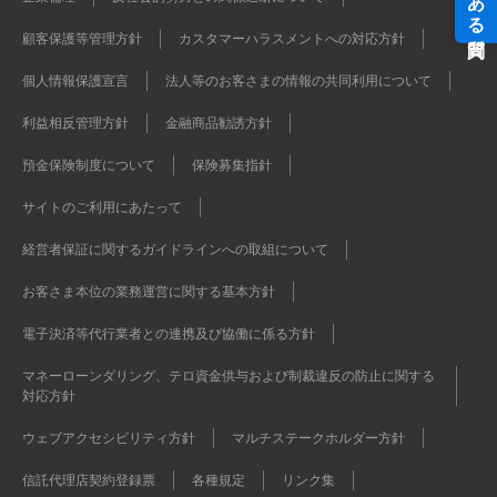
顧客保護等管理方針
カスタマーハラスメントへの対応方針
個人情報保護宣言
法人等のお客さまの情報の共同利用について
利益相反管理方針
金融商品勧誘方針
預金保険制度について
保険募集指針
サイトのご利用にあたって
経営者保証に関するガイドラインへの取組について
お客さま本位の業務運営に関する基本方針
電子決済等代行業者との連携及び協働に係る方針
マネーローンダリング、テロ資金供与および制裁違反の防止に関する
対応方針
ウェブアクセシビリティ方針
マルチステークホルダー方針
信託代理店契約登録票
各種規定
リンク集