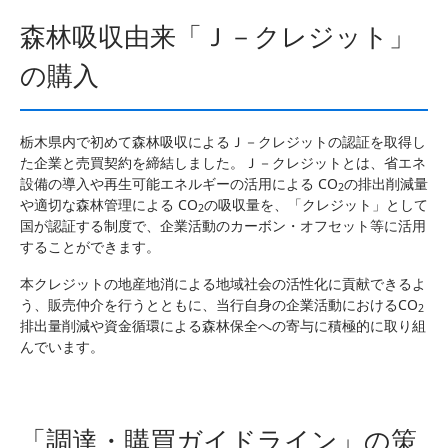
森林吸収由来「Ｊ－クレジット」
の購入
栃木県内で初めて森林吸収によるＪ－クレジットの認証を取得し
た企業と売買契約を締結しました。Ｊ－クレジットとは、省エネ
設備の導入や再生可能エネルギーの活用による CO
の排出削減量
2
や適切な森林管理による CO
の吸収量を、「クレジット」として
2
国が認証する制度で、企業活動のカーボン・オフセット等に活用
することができます。
本クレジットの地産地消による地域社会の活性化に貢献できるよ
う、販売仲介を行うとともに、当行自身の企業活動におけるCO
2
排出量削減や資金循環による森林保全への寄与に積極的に取り組
んでいます。
「調達・購買ガイドライン」の策