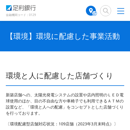
（
（
検
A
別
別
索
T
ウ
ウ
窓
M
金融機関コード：0129
ィ
ィ
店
ン
ン
舗
ド
ド
検
【環境】環境に配慮した事業活動
ウ
ウ
で
で
索
開
開
（
き
き
別
ま
ま
ウ
す
す
ィ
）
）
ン
環境と人に配慮した店舗づくり
ド
ウ
で
開
新築店舗への、太陽光発電システムの設置や店内照明のＬＥＤ電
き
球使用のほか、目の不自由な方や車椅子でも利用できるＡＴＭの
ま
設置など、「環境と人への配慮」をコンセプトとした店舗づくり
す
を行っております。
）
〔環境配慮型店舗対応状況：109店舗（2023年3月末時点）〕