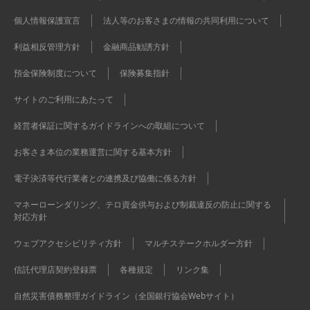
個人情報保護宣言
法人等のお客さまの情報の共同利用について
利益相反管理方針
金融商品勧誘方針
預金保険制度について
保険募集指針
サイトのご利用にあたって
経営者保証に関するガイドラインへの取組について
お客さま本位の業務運営に関する基本方針
電子決済等代行業者との連携及び協働に係る方針
マネーローンダリング、テロ資金供与および制裁違反の防止に関する
対応方針
ウェブアクセシビリティ方針
マルチステークホルダー方針
信託代理店契約登録票
各種規定
リンク集
自然災害債務整理ガイドライン（全国銀行協会Webサイト）