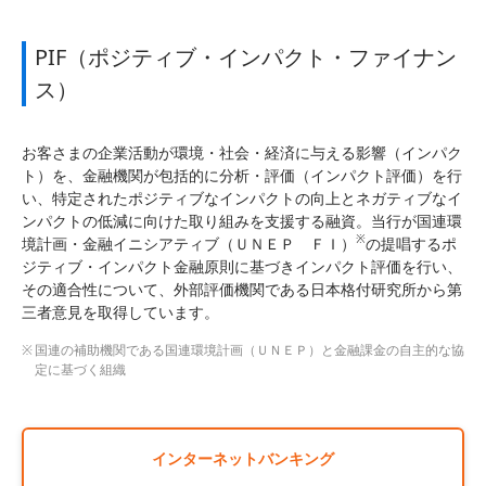
PIF（ポジティブ・インパクト・ファイナン
ス）
お客さまの企業活動が環境・社会・経済に与える影響（インパク
ト）を、金融機関が包括的に分析・評価（インパクト評価）を行
い、特定されたポジティブなインパクトの向上とネガティブなイ
ンパクトの低減に向けた取り組みを支援する融資。当行が国連環
※
境計画・金融イニシアティブ（ＵＮＥＰ ＦＩ）
の提唱するポ
ジティブ・インパクト金融原則に基づきインパクト評価を行い、
その適合性について、外部評価機関である日本格付研究所から第
三者意見を取得しています。
国連の補助機関である国連環境計画（ＵＮＥＰ）と金融課金の自主的な協
定に基づく組織
インターネットバンキング