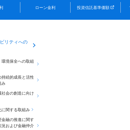
利
ローン金利
投資信託基準価額
ビリティへの
・環境保全への取組
の持続的成長と活性
組み
域社会の創造に向け
化に関する取組み
型金融の推進に関す
状況および金融仲介