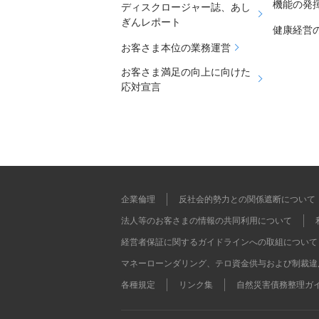
機能の発
ディスクロージャー誌、あし
ぎんレポート
健康経営
お客さま本位の業務運営
お客さま満足の向上に向けた
応対宣言
企業倫理
反社会的勢力との関係遮断について
法人等のお客さまの情報の共同利用について
経営者保証に関するガイドラインへの取組について
マネーローンダリング、テロ資金供与および制裁違
各種規定
リンク集
自然災害債務整理ガ