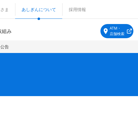
客さま
あしぎんについて
採用情報
ATM・
取組み
店舗検索
子公告