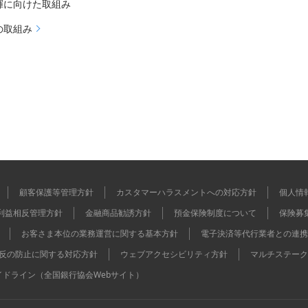
揮に向けた取組み
の取組み
顧客保護等管理方針
カスタマーハラスメントへの対応方針
個人情
利益相反管理方針
金融商品勧誘方針
預金保険制度について
保険募
お客さま本位の業務運営に関する基本方針
電子決済等代行業者との連携
反の防止に関する対応方針
ウェブアクセシビリティ方針
マルチステーク
イドライン（全国銀行協会Webサイト）