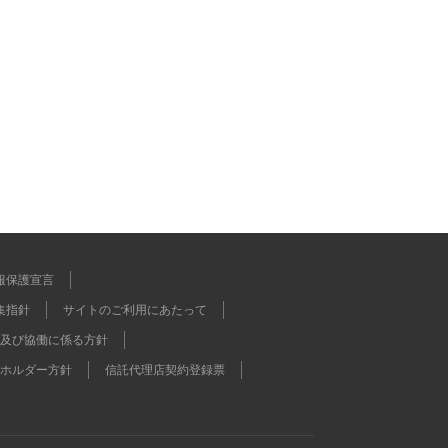
報保護宣言
集指針
サイトのご利用にあたって
及び協働に係る方針
ホルダー方針
信託代理店契約登録票