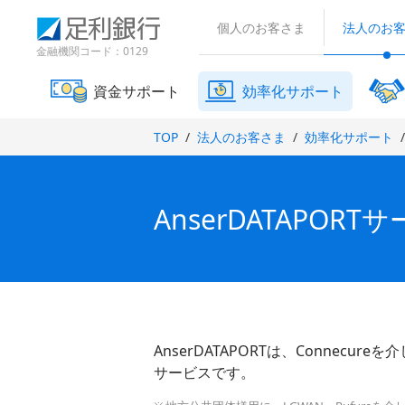
（
検
（
（
で
別
索
個人のお客さま
法人のお
別
別
開
ウ
窓
ウ
ウ
金融機関コード：0129
ィ
き
ィ
ィ
ン
ま
ン
ン
ド
資金サポート
効率化サポート
す
ド
ド
ウ
）
で
ウ
ウ
TOP
法人のお客さま
効率化サポート
開
で
で
き
開
開
ま
き
き
す
ま
ま
）
AnserDATAPORT
す
す
）
）
AnserDATAPORTは、Conne
サービスです。