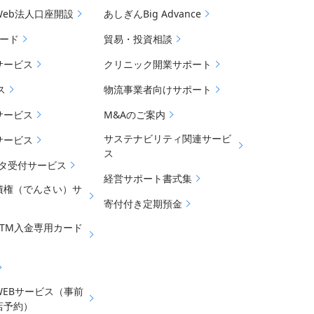
Web法人口座開設
あしぎんBig Advance
カード
貿易・投資相談
サービス
クリニック開業サポート
ス
物流事業者向けサポート
サービス
M&Aのご案内
サステナビリティ関連サービ
サービス
ス
データ受付サービス
経営サポート書式集
債権（でんさい）サ
寄付付き定期預金
ATM入金専用カード
WEBサービス（事前
店予約）