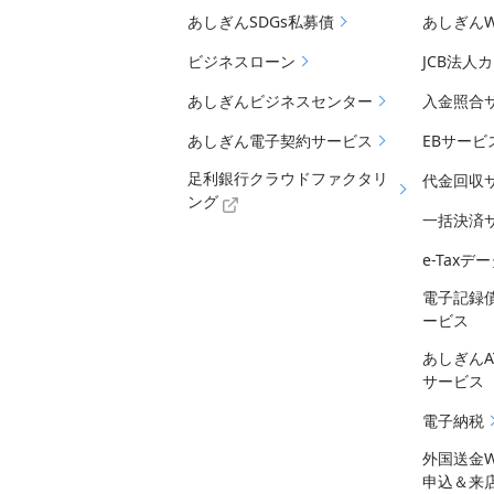
あしぎんSDGs私募債
あしぎん
ビジネスローン
JCB法人
あしぎんビジネスセンター
入金照合
あしぎん電子契約サービス
EBサービ
足利銀行クラウドファクタリ
代金回収
ング
一括決済
e-Tax
電子記録
ービス
あしぎん
サービス
電子納税
外国送金
申込＆来