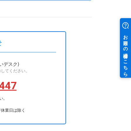
せ
いデスク⟩
力してください。
447
い。
行休業日は除く