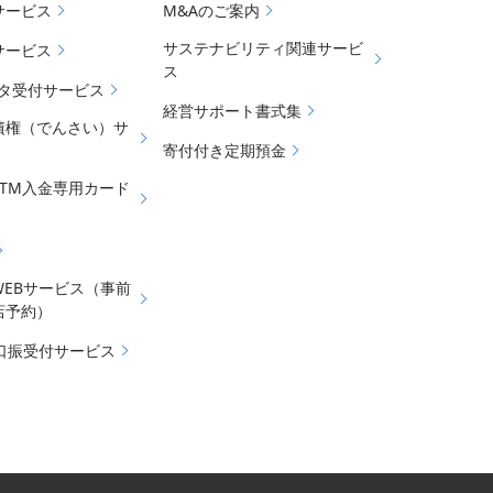
サービス
M&Aのご案内
サステナビリティ関連サービ
サービス
ス
データ受付サービス
経営サポート書式集
債権（でんさい）サ
寄付付き定期預金
ATM入金専用カード
WEBサービス（事前
店予約）
b口振受付サービス