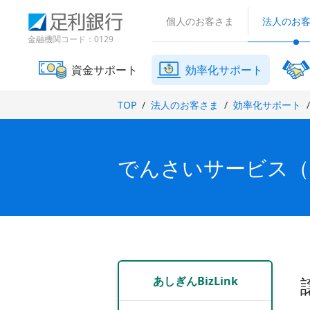
（
検
（
（
で
で
で
別
索
個人のお客さま
法人のお
別
別
開
開
開
ウ
窓
ウ
ウ
金融機関コード：0129
ィ
き
き
き
ィ
ィ
ン
ま
ま
ま
ン
ン
ド
資金サポート
効率化サポート
す
す
す
ド
ド
ウ
）
）
）
で
ウ
ウ
TOP
法人のお客さま
効率化サポート
開
で
で
き
開
開
ま
き
き
す
ま
ま
）
でんさいサービス（Q
す
す
）
）
あしぎんBizLink