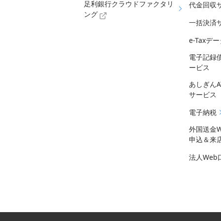
足利銀行クラウドファクタリ
代金回収
ング
一括決済
e-Tax
電子記録
ービス
あしぎん
サービス
電子納税
外国送金
申込＆来
法人We