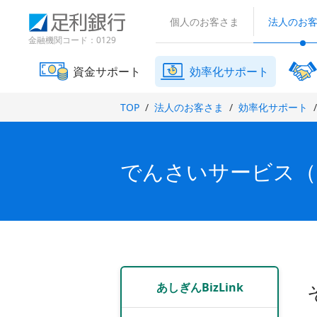
（
検
（
（
で
で
で
別
索
個人のお客さま
法人のお
別
別
開
開
開
ウ
窓
ウ
ウ
金融機関コード：0129
ィ
き
き
き
ィ
ィ
ン
ま
ま
ま
ン
ン
ド
資金サポート
効率化サポート
す
す
す
ド
ド
ウ
）
）
）
で
ウ
ウ
TOP
法人のお客さま
効率化サポート
開
で
で
き
開
開
ま
き
き
す
ま
ま
）
でんさいサービス（Q
す
す
）
）
あしぎんBizLink