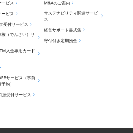
サービス
M&Aのご案内
サステナビリティ関連サービ
サービス
ス
データ受付サービス
経営サポート書式集
債権（でんさい）サ
寄付付き定期預金
ATM入金専用カード
WEBサービス（事前
店予約）
b口振受付サービス