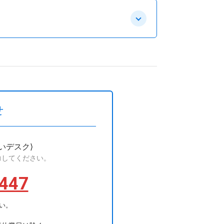
せ
いデスク⟩
力してください。
447
い。