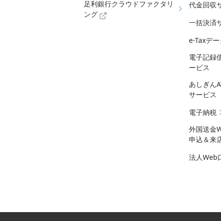
足利銀行クラウドファクタリ
代金回収
ング
一括決済
e-Tax
電子記録
ービス
あしぎん
サービス
電子納税
外国送金
申込＆来
法人We