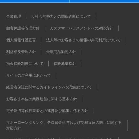
企業倫理
反社会的勢力との関係遮断について
顧客保護等管理方針
カスタマーハラスメントへの対応方針
個人情報保護宣言
法人等のお客さまの情報の共同利用について
利益相反管理方針
金融商品勧誘方針
預金保険制度について
保険募集指針
サイトのご利用にあたって
経営者保証に関するガイドラインへの取組について
お客さま本位の業務運営に関する基本方針
電子決済等代行業者との連携及び協働に係る方針
マネーローンダリング、テロ資金供与および制裁違反の防止に関する
対応方針