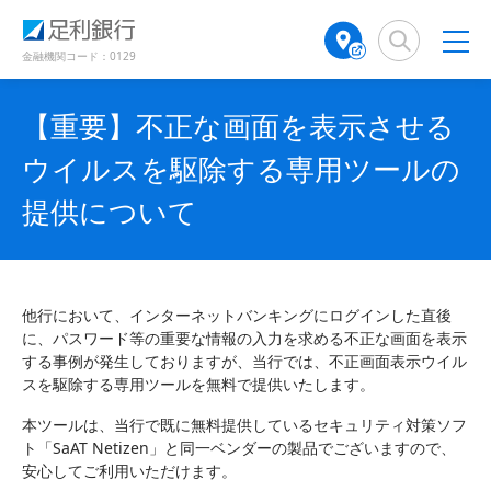
（
（
検
A
で
で
で
別
別
索
T
開
開
開
ウ
ウ
窓
M
金融機関コード：0129
き
き
き
ィ
ィ
店
ン
ン
ま
ま
ま
舗
ド
ド
す
す
す
【重要】不正な画面を表示させる
検
ウ
ウ
）
）
）
で
で
索
ウイルスを駆除する専用ツールの
開
開
（
き
き
別
提供について
ま
ま
ウ
す
す
ィ
）
）
ン
ド
ウ
他行において、インターネットバンキングにログインした直後
で
に、パスワード等の重要な情報の入力を求める不正な画面を表示
開
する事例が発生しておりますが、当行では、不正画面表示ウイル
き
スを駆除する専用ツールを無料で提供いたします。
ま
す
本ツールは、当行で既に無料提供しているセキュリティ対策ソフ
）
ト「SaAT Netizen」と同一ベンダーの製品でございますので、
安心してご利用いただけます。