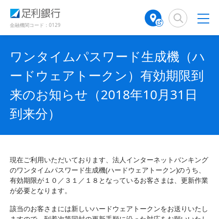
（
（
検
A
で
で
で
別
別
索
T
開
開
開
ウ
ウ
窓
M
金融機関コード：0129
き
き
き
ィ
ィ
店
ン
ン
ま
ま
ま
舗
ド
ド
す
す
す
ワンタイムパスワード生成機（ハ
検
ウ
ウ
）
）
）
で
で
索
ードウェアトークン）有効期限到
開
開
（
き
き
別
来のお知らせ（2018年10月31日
ま
ま
ウ
す
す
ィ
到来分）
）
）
ン
ド
ウ
で
開
現在ご利用いただいております、法人インターネットバンキング
き
のワンタイムパスワード生成機(ハードウェアトークン)のうち、
ま
有効期限が１０／３１／１８となっているお客さまは、更新作業
す
が必要となります。
）
該当のお客さまには新しいハードウェアトークンをお送りいたし
ますので、到着次第同封の更新手順に沿った対応をお願いいたし