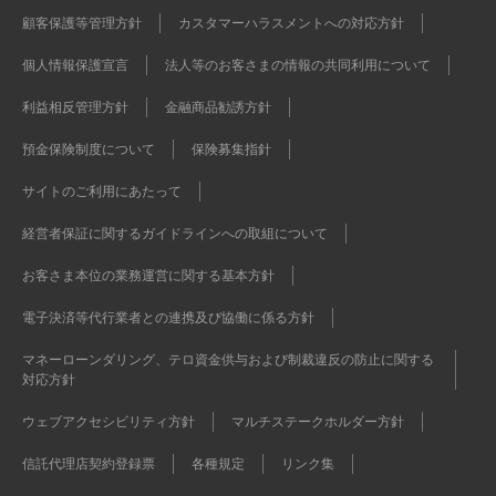
顧客保護等管理方針
カスタマーハラスメントへの対応方針
個人情報保護宣言
法人等のお客さまの情報の共同利用について
利益相反管理方針
金融商品勧誘方針
預金保険制度について
保険募集指針
サイトのご利用にあたって
経営者保証に関するガイドラインへの取組について
お客さま本位の業務運営に関する基本方針
電子決済等代行業者との連携及び協働に係る方針
マネーローンダリング、テロ資金供与および制裁違反の防止に関する
対応方針
ウェブアクセシビリティ方針
マルチステークホルダー方針
信託代理店契約登録票
各種規定
リンク集