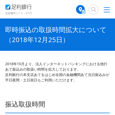
（
（
検
A
で
で
で
別
別
索
T
開
開
開
ウ
ウ
窓
M
金融機関コード：0129
き
き
き
ィ
ィ
店
ン
ン
ま
ま
ま
舗
ド
ド
す
す
す
即時振込の取扱時間拡大について
検
ウ
ウ
）
）
）
で
で
索
（2018年12月25日）
開
開
（
き
き
別
ま
ま
ウ
す
す
ィ
）
）
ン
2018年10月より、法人インターネットバンキングにおける他行
ド
あて振込みの取扱い時間を拡大しております。
ウ
足利銀行の本支店あてをはじめ全国の金融機関あて当日振込みが
で
平日夜間・土日祝日もご利用いただけます。
開
き
ま
す
振込取扱時間
）