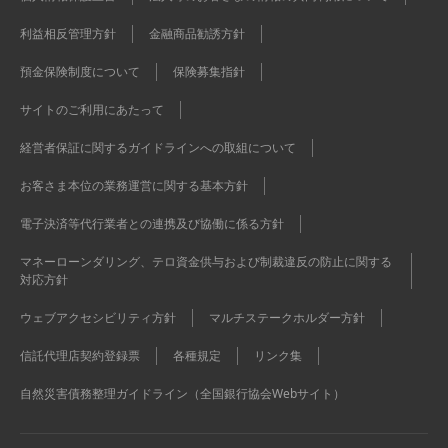
利益相反管理方針
金融商品勧誘方針
預金保険制度について
保険募集指針
サイトのご利用にあたって
経営者保証に関するガイドラインへの取組について
お客さま本位の業務運営に関する基本方針
電子決済等代行業者との連携及び協働に係る方針
マネーローンダリング、テロ資金供与および制裁違反の防止に関する
対応方針
ウェブアクセシビリティ方針
マルチステークホルダー方針
信託代理店契約登録票
各種規定
リンク集
自然災害債務整理ガイドライン（全国銀行協会Webサイト）