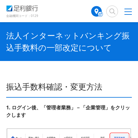
（
（
検
A
で
で
で
別
別
索
T
開
開
開
ウ
ウ
窓
M
金融機関コード：0129
き
き
き
ィ
ィ
店
ン
ン
ま
ま
ま
舗
ド
ド
す
す
す
法人インターネットバンキング振
検
ウ
ウ
）
）
）
で
で
索
込手数料の一部改定について
開
開
（
き
き
別
ま
ま
ウ
す
す
ィ
）
）
ン
ド
振込手数料確認・変更方法
ウ
で
開
き
1. ログイン後、「管理者業務」－「企業管理」をクリッ
ま
クします
す
）