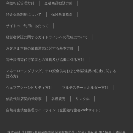
利益相反管理方針
金融商品勧誘方針
預金保険制度について
保険募集指針
サイトのご利用にあたって
経営者保証に関するガイドラインへの取組について
お客さま本位の業務運営に関する基本方針
電子決済等代行業者との連携及び協働に係る方針
マネーローンダリング、テロ資金供与および制裁違反の防止に関する
対応方針
ウェブアクセシビリティ方針
マルチステークホルダー方針
信託代理店契約登録票
各種規定
リンク集
自然災害債務整理ガイドライン（全国銀行協会Webサイト）
株式会社 足利銀行
登録金融機関 関東財務局長（登金）第43号 加入協会 日本証券