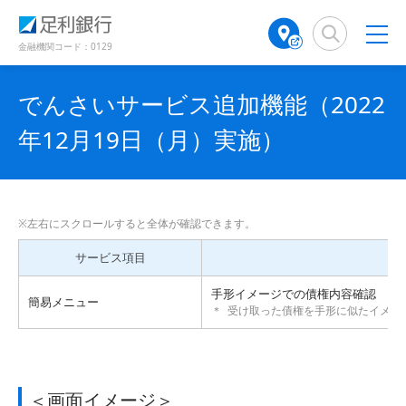
（
（
検
A
で
で
で
別
別
索
T
開
開
開
ウ
ウ
窓
M
金融機関コード：0129
き
き
き
ィ
ィ
店
ン
ン
ま
ま
ま
舗
ド
ド
す
す
す
でんさいサービス追加機能（2022
検
ウ
ウ
）
）
）
で
で
索
年12月19日（月）実施）
開
開
（
き
き
別
ま
ま
ウ
す
す
ィ
）
）
ン
ド
ウ
サービス項目
機
で
開
手形イメージでの債権内容確認
簡易メニュー
受け取った債権を手形に似たイメー
き
ま
す
）
＜画面イメージ＞