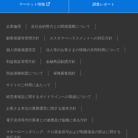
マーケット情報
調査レポート
企業倫理
反社会的勢力との関係遮断について
顧客保護等管理方針
カスタマーハラスメントへの対応方針
個人情報保護宣言
法人等のお客さまの情報の共同利用について
利益相反管理方針
金融商品勧誘方針
預金保険制度について
保険募集指針
サイトのご利用にあたって
経営者保証に関するガイドラインへの取組について
お客さま本位の業務運営に関する基本方針
電子決済等代行業者との連携及び協働に係る方針
マネーローンダリング、テロ資金供与および制裁違反の防止に関する
対応方針