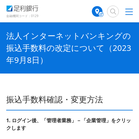
（
（
検
A
で
で
で
別
別
索
T
開
開
開
ウ
ウ
窓
M
金融機関コード：0129
き
き
き
ィ
ィ
店
ン
ン
ま
ま
ま
舗
ド
ド
す
す
す
法人インターネットバンキングの
検
ウ
ウ
）
）
）
で
で
索
振込手数料の改定について（2023
開
開
（
き
き
別
年9月8日）
ま
ま
ウ
す
す
ィ
）
）
ン
ド
ウ
で
振込手数料確認・変更方法
開
き
ま
1. ログイン後、「管理者業務」－「企業管理」をクリッ
す
）
クします