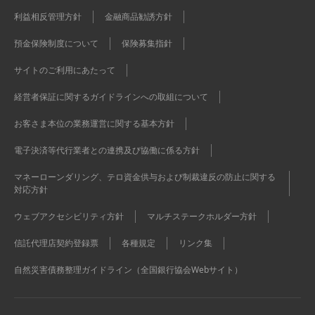
利益相反管理方針
金融商品勧誘方針
預金保険制度について
保険募集指針
サイトのご利用にあたって
経営者保証に関するガイドラインへの取組について
お客さま本位の業務運営に関する基本方針
電子決済等代行業者との連携及び協働に係る方針
マネーローンダリング、テロ資金供与および制裁違反の防止に関する
対応方針
ウェブアクセシビリティ方針
マルチステークホルダー方針
信託代理店契約登録票
各種規定
リンク集
自然災害債務整理ガイドライン（全国銀行協会Webサイト）