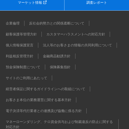
マーケット情報
調査レポート
企業倫理
反社会的勢力との関係遮断について
顧客保護等管理方針
カスタマーハラスメントへの対応方針
個人情報保護宣言
法人等のお客さまの情報の共同利用について
利益相反管理方針
金融商品勧誘方針
預金保険制度について
保険募集指針
サイトのご利用にあたって
経営者保証に関するガイドラインへの取組について
お客さま本位の業務運営に関する基本方針
電子決済等代行業者との連携及び協働に係る方針
マネーローンダリング、テロ資金供与および制裁違反の防止に関する
対応方針