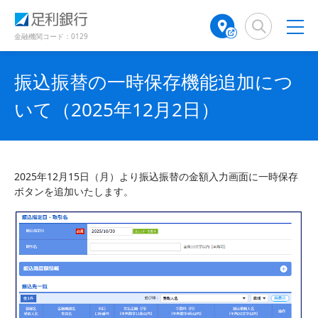
（
（
検
A
で
で
で
別
別
索
T
開
開
開
ウ
ウ
窓
M
金融機関コード：0129
き
き
き
ィ
ィ
店
ン
ン
ま
ま
ま
舗
ド
ド
す
す
す
振込振替の一時保存機能追加につ
検
ウ
ウ
）
）
）
で
で
索
いて（2025年12月2日）
開
開
（
き
き
別
ま
ま
ウ
す
す
ィ
）
）
ン
2025年12月15日（月）より振込振替の金額入力画面に一時保存
ド
ボタンを追加いたします。
ウ
で
開
き
ま
す
）