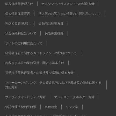
顧客保護等管理方針
カスタマーハラスメントへの対応方針
個人情報保護宣言
法人等のお客さまの情報の共同利用について
利益相反管理方針
金融商品勧誘方針
預金保険制度について
保険募集指針
サイトのご利用にあたって
経営者保証に関するガイドラインへの取組について
お客さま本位の業務運営に関する基本方針
電子決済等代行業者との連携及び協働に係る方針
マネーローンダリング、テロ資金供与および制裁違反の防止に関する
対応方針
ウェブアクセシビリティ方針
マルチステークホルダー方針
信託代理店契約登録票
各種規定
リンク集