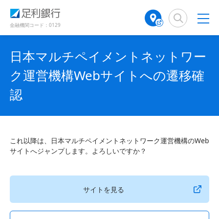
（
（
検
A
で
で
で
で
別
別
索
T
開
開
開
開
ウ
ウ
窓
M
金融機関コード：0129
き
き
き
き
ィ
ィ
店
ン
ン
ま
ま
ま
ま
舗
ド
ド
す
す
す
す
日本マルチペイメントネットワー
検
ウ
ウ
）
）
）
）
で
で
索
ク運営機構Webサイトへの遷移確
開
開
（
き
き
別
認
ま
ま
ウ
す
す
ィ
）
）
ン
ド
ウ
これ以降は、日本マルチペイメントネットワーク運営機構のWeb
で
サイトへジャンプします。よろしいですか？
開
き
ま
サイトを見る
す
）