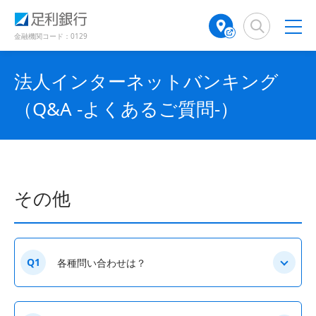
（
（
検
A
で
で
で
別
別
索
T
開
開
開
ウ
ウ
窓
M
金融機関コード：0129
き
き
き
ィ
ィ
店
ン
ン
ま
ま
ま
舗
ド
ド
す
す
す
法人インターネットバンキング
検
ウ
ウ
）
）
）
で
で
索
（Q&A -よくあるご質問-）
開
開
（
き
き
別
ま
ま
ウ
す
す
ィ
）
）
ン
ド
その他
ウ
で
開
き
ま
Q1
各種問い合わせは？
す
）