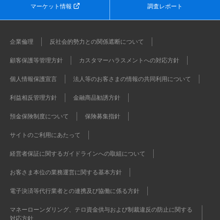
マーケット情報
調査レポート
企業倫理
反社会的勢力との関係遮断について
顧客保護等管理方針
カスタマーハラスメントへの対応方針
個人情報保護宣言
法人等のお客さまの情報の共同利用について
利益相反管理方針
金融商品勧誘方針
預金保険制度について
保険募集指針
サイトのご利用にあたって
経営者保証に関するガイドラインへの取組について
お客さま本位の業務運営に関する基本方針
電子決済等代行業者との連携及び協働に係る方針
マネーローンダリング、テロ資金供与および制裁違反の防止に関する
対応方針