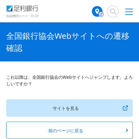
（
（
検
A
で
別
別
索
T
開
ウ
ウ
窓
M
金融機関コード：0129
き
ィ
ィ
店
ン
ン
ま
舗
ド
ド
す
全国銀行協会Webサイトへの遷移
検
ウ
ウ
）
で
で
索
確認
開
開
（
き
き
別
ま
ま
ウ
す
す
ィ
）
）
ン
これ以降は、全国銀行協会のWebサイトへジャンプします。よろ
ド
しいですか？
ウ
で
開
き
サイトを見る
ま
す
）
前のページに戻る