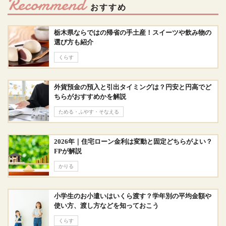
Recommend
おすすめ
栃木県ならではの帰省の手土産！スイーツや飲み物の
選び方も紹介
くらす
外貨預金の預入と引出タイミングは？円安と円高でど
ちらがおすすめかを解説
ためる・ふやす・そなえる
2026年｜住宅ローン金利は変動と固定どちらがよい？
FPが解説
かりる
小学生のお小遣いはいくら渡す？学年別の平均金額や
使い方、渡し方などを知っておこう
くらす