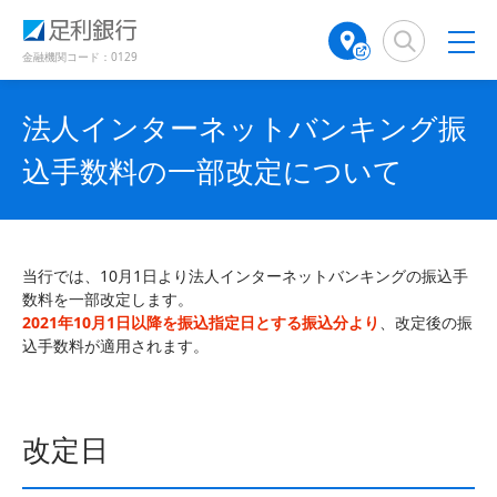
（
（
検
A
で
で
で
別
別
索
T
開
開
開
ウ
ウ
窓
M
金融機関コード：0129
き
き
き
ィ
ィ
店
ン
ン
ま
ま
ま
舗
ド
ド
す
す
す
法人インターネットバンキング振
検
ウ
ウ
）
）
）
で
で
索
込手数料の一部改定について
開
開
（
き
き
別
ま
ま
ウ
す
す
ィ
）
）
ン
当行では、10月1日より法人インターネットバンキングの振込手
ド
数料を一部改定します。
ウ
2021年10月1日以降を振込指定日とする振込分より
、改定後の振
で
込手数料が適用されます。
開
き
ま
す
改定日
）