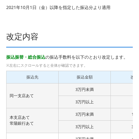
2021年10月1日（金）以降を指定した振込分より適用
改定内容
振込振替・総合振込
の振込手数料を以下のとおり改定します。
振込先
振込金額
改定
3万円未満
無
同一支店あて
3万円以上
無
3万円未満
11
本支店あて
常陽銀行あて
3万円以上
33