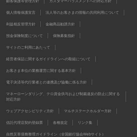
顧客保護等管理方針
カスタマーハラスメントへの対応方針
個人情報保護宣言
法人等のお客さまの情報の共同利用について
利益相反管理方針
金融商品勧誘方針
預金保険制度について
保険募集指針
サイトのご利用にあたって
経営者保証に関するガイドラインへの取組について
お客さま本位の業務運営に関する基本方針
電子決済等代行業者との連携及び協働に係る方針
マネーローンダリング、テロ資金供与および制裁違反の防止に関する
対応方針
ウェブアクセシビリティ方針
マルチステークホルダー方針
信託代理店契約登録票
各種規定
リンク集
自然災害債務整理ガイドライン（全国銀行協会Webサイト）