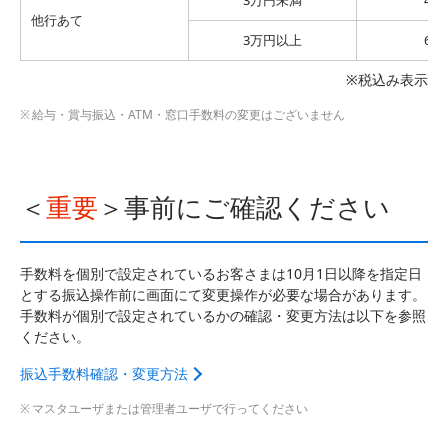
3万円未満
44
他行あて
3万円以上
66
※税込み表示
給与・賞与振込・ATM・窓口手数料の変更はございません
＜
重要
＞事前にご確認ください
手数料を個別で設定されているお客さまは10月1日以降を指定日
とする振込操作前に画面にて変更操作が必要な場合があります。
手数料が個別で設定されているかの確認・変更方法は以下を参照
ください。
振込手数料確認・変更方法
マスタユーザまたは管理者ユーザで行ってください