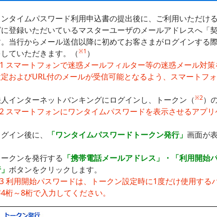
ワンタイムパスワード利用申込書の提出後に、ご利用いただけ
グに登録いただいているマスターユーザのメールアドレスへ「
す。当行からメール送信以降に初めてお客さまがログインする
※1
をしていただきます。（
）
1 スマートフォンで迷惑メールフィルター等の迷惑メール対策をして
設定およびURL付のメールが受信可能となるよう、スマートフ
※2
法人インターネットバンキングにログインし、トークン（
）
※2 スマートフォンにワンタイムパスワードを表示させるアプ
ログイン後に、
「ワンタイムパスワードトークン発行」
画面が
トークンを発行する
「携帯電話メールアドレス」・「利用開始
行」
ボタンをクリックします。
※3 利用開始パスワードは、トークン設定時に1度だけ使用す
字4桁～8桁で入力してください。