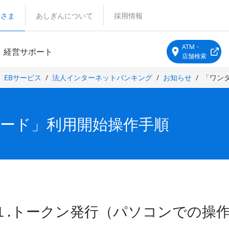
客さま
あしぎんについて
採用情報
ATM・
経営サポート
店舗検索
EBサービス
法人インターネットバンキング
お知らせ
「ワン
ード」利用開始操作手順
１.トークン発行（パソコンでの操