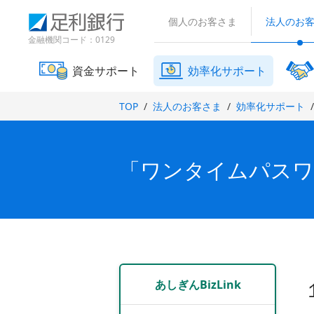
（
検
（
（
で
で
で
別
索
個人のお客さま
法人のお
別
別
開
開
開
ウ
窓
ウ
ウ
金融機関コード：0129
ィ
き
き
き
ィ
ィ
ン
ま
ま
ま
ン
ン
ド
資金サポート
効率化サポート
す
す
す
ド
ド
ウ
）
）
）
で
ウ
ウ
TOP
法人のお客さま
効率化サポート
開
で
で
き
開
開
ま
き
き
す
ま
ま
）
「ワンタイムパスワ
す
す
）
）
あしぎんBizLink