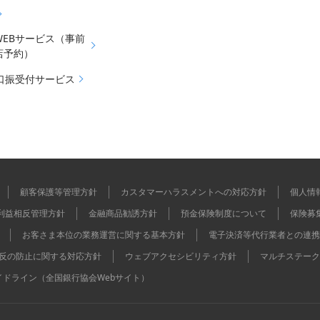
WEBサービス（事前
店予約）
b口振受付サービス
顧客保護等管理方針
カスタマーハラスメントへの対応方針
個人情
利益相反管理方針
金融商品勧誘方針
預金保険制度について
保険募
お客さま本位の業務運営に関する基本方針
電子決済等代行業者との連携
反の防止に関する対応方針
ウェブアクセシビリティ方針
マルチステーク
イドライン（全国銀行協会Webサイト）