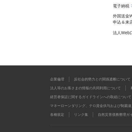
電子納税
外国送金
申込＆来
法人We
企業倫理
反社会的勢力との関係遮断について
法人等のお客さまの情報の共同利用について
経営者保証に関するガイドラインへの取組について
マネーローンダリング、テロ資金供与および制裁違
各種規定
リンク集
自然災害債務整理ガ