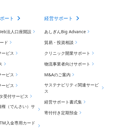
ポート
経営サポート
Web法人口座開設
あしぎんBig Advance
カード
貿易・投資相談
サービス
クリニック開業サポート
ス
物流事業者向けサポート
サービス
M&Aのご案内
サステナビリティ関連サービ
サービス
ス
データ受付サービス
経営サポート書式集
債権（でんさい）サ
寄付付き定期預金
ATM入金専用カード