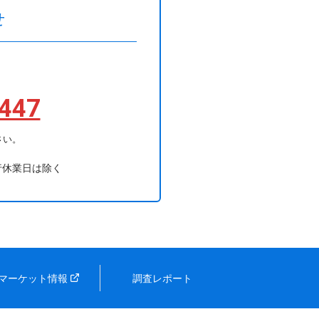
せ
447
さい。
行休業日は除く
マーケット情報
調査レポート