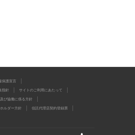
報保護宣言
集指針
サイトのご利用にあたって
及び協働に係る方針
ホルダー方針
信託代理店契約登録票