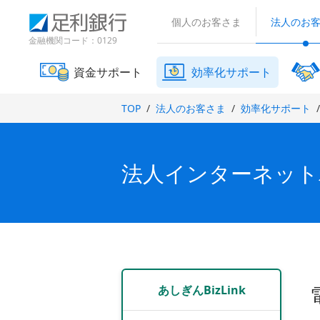
（
検
（
（
で
で
で
別
索
個人のお客さま
法人のお
別
別
開
開
開
ウ
窓
ウ
ウ
金融機関コード：0129
ィ
き
き
き
ィ
ィ
ン
ま
ま
ま
ン
ン
ド
資金サポート
効率化サポート
す
す
す
ド
ド
ウ
）
）
）
で
ウ
ウ
TOP
法人のお客さま
効率化サポート
開
で
で
き
開
開
ま
き
き
す
ま
ま
）
法人インターネットバ
す
す
）
）
あしぎんBizLink