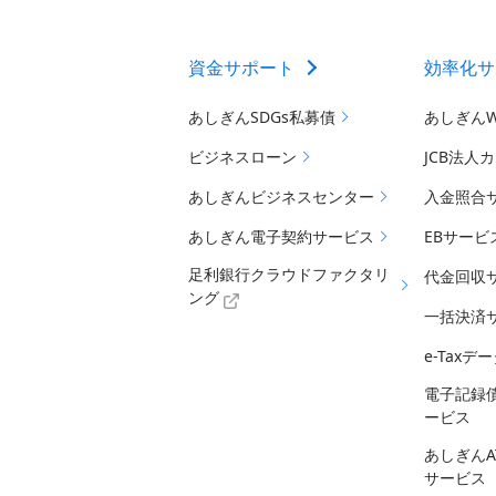
資金サポート
効率化サ
あしぎんSDGs私募債
あしぎん
ビジネスローン
JCB法人
あしぎんビジネスセンター
入金照合
あしぎん電子契約サービス
EBサービ
足利銀行クラウドファクタリ
代金回収
ング
一括決済
e-Tax
電子記録
ービス
あしぎん
サービス