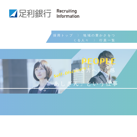
採用トップ
〉
地域の豊かさをつ
くる人々
〉 行員一覧
働き方への共感
「あしぎん」という仕事