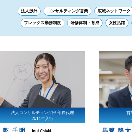
法人渉外
コンサルティング営業
広域ネットワーク
フレックス勤務制度
研修体制・育成
女性活躍
法人コンサルティング部 部長代理
営
2011年入行
乾 千明
馬篭 隆
Inui Chiaki