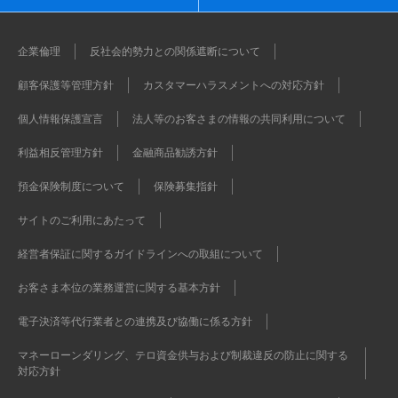
企業倫理
反社会的勢力との関係遮断について
顧客保護等管理方針
カスタマーハラスメントへの対応方針
個人情報保護宣言
法人等のお客さまの情報の共同利用について
利益相反管理方針
金融商品勧誘方針
預金保険制度について
保険募集指針
サイトのご利用にあたって
経営者保証に関するガイドラインへの取組について
お客さま本位の業務運営に関する基本方針
電子決済等代行業者との連携及び協働に係る方針
マネーローンダリング、テロ資金供与および制裁違反の防止に関する
対応方針