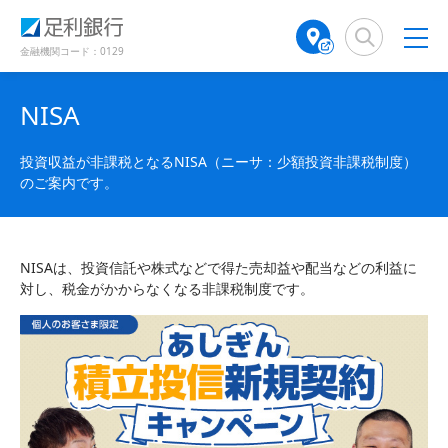
（
（
検
A
（
（
（
（
で
で
別
別
索
T
別
別
別
別
開
開
ウ
ウ
窓
M
ウ
ウ
ウ
ウ
金融機関コード：0129
き
き
ィ
ィ
店
ィ
ィ
ィ
ィ
ン
ン
ま
ま
舗
ン
ン
ン
ン
ド
ド
す
す
NISA
検
ド
ド
ド
ド
ウ
ウ
）
）
で
で
索
ウ
ウ
ウ
ウ
開
開
（
で
で
で
で
投資収益が非課税となるNISA（ニーサ：少額投資非課税制度）
き
き
別
開
開
開
開
のご案内です。
ま
ま
ウ
き
き
き
き
す
す
ィ
ま
ま
ま
ま
）
）
ン
す
す
す
す
ド
）
）
）
）
NISAは、投資信託や株式などで得た売却益や配当などの利益に
ウ
対し、税金がかからなくなる非課税制度です。
で
開
き
ま
す
）