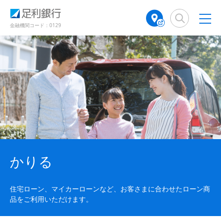
（
（
検
A
で
で
で
で
で
で
別
別
索
T
開
開
開
開
開
開
ウ
ウ
窓
M
金融機関コード：0129
き
き
き
き
き
き
ィ
ィ
店
ン
ン
ま
ま
ま
ま
ま
ま
舗
ド
ド
す
す
す
す
す
す
検
ウ
ウ
）
）
）
）
）
）
で
で
索
開
開
（
き
き
別
ま
ま
ウ
す
す
ィ
）
）
ン
ド
ウ
で
かりる
開
き
ま
住宅ローン、マイカーローンなど、お客さまに合わせたローン商
す
品をご利用いただけます。
）