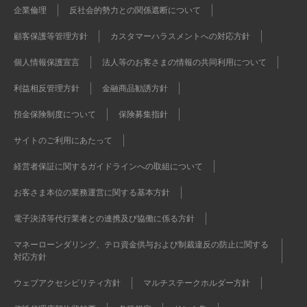
企業倫理
反社会的勢力との関係遮断について
顧客保護等管理方針
カスタマーハラスメントへの対応方針
個人情報保護宣言
法人等のお客さまの情報の共同利用について
利益相反管理方針
金融商品勧誘方針
預金保険制度について
保険募集指針
サイトのご利用にあたって
経営者保証に関するガイドラインへの取組について
お客さま本位の業務運営に関する基本方針
電子決済等代行業者との連携及び協働に係る方針
マネーローンダリング、テロ資金供与および制裁違反の防止に関する
対応方針
ウェブアクセシビリティ方針
マルチステークホルダー方針