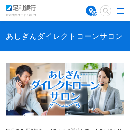
（
（
検
A
別
別
索
T
ウ
ウ
窓
M
金融機関コード：0129
ィ
ィ
店
ン
ン
舗
ド
ド
検
あしぎんダイレクトローンサロン
ウ
ウ
で
で
索
開
開
（
き
き
別
ま
ま
ウ
す
す
ィ
）
）
ン
ド
ウ
で
開
き
ま
す
）