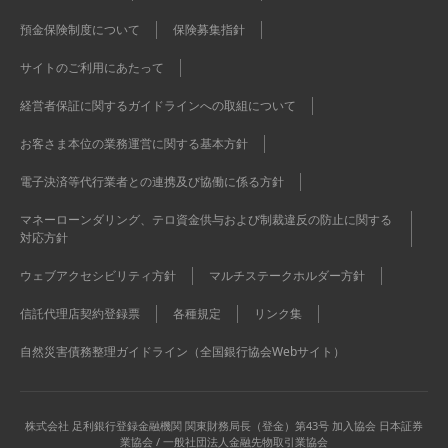
預金保険制度について
保険募集指針
サイトのご利用にあたって
経営者保証に関するガイドラインへの取組について
お客さま本位の業務運営に関する基本方針
電子決済等代行業者との連携及び協働に係る方針
マネーローンダリング、テロ資金供与および制裁違反の防止に関する
対応方針
ウェブアクセシビリティ方針
マルチステークホルダー方針
信託代理店契約登録票
各種規定
リンク集
自然災害債務整理ガイドライン（全国銀行協会Webサイト）
株式会社 足利銀行
登録金融機関 関東財務局長（登金）第43号 加入協会 日本証券
業協会 / 一般社団法人金融先物取引業協会