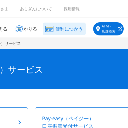
客さま
あしぎんについて
採用情報
ATM・
える
かりる
便利につかう
店舗検索
ジー）サービス
ジー）サービス
Pay-easy（ペイジー）
口座振替受付サービス