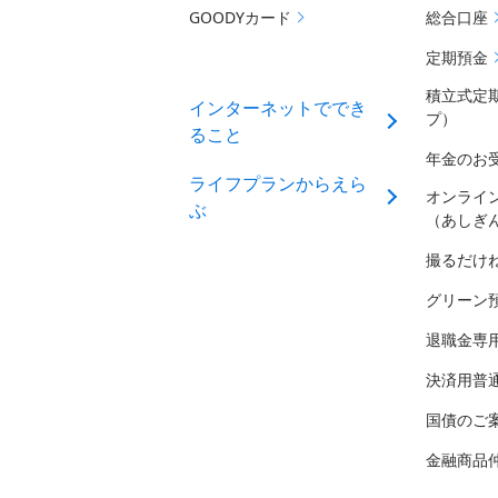
GOODYカード
総合口座
定期預金
積立式定
インターネットででき
プ）
ること
年金のお
ライフプランからえら
オンライ
ぶ
（あしぎ
撮るだけ
グリーン
退職金専
決済用普
国債のご
金融商品