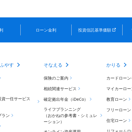
利
ローン金利
投資信託基準価額
ふやす
そなえる
かりる
保険のご案内
カードローン
相続関連サービス
マイカーロー
投資一任サービス
確定拠出年金（iDeCo）
教育ローン
ライフプランニング
フリーローン
プラン
（おかねの参考書・シミュレ
住宅ローン
ーション）
リフォームロ
オンライン資産運用