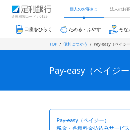
（
検
（
（
で
別
索
個人のお客さま
法人のお
別
別
ウ
開
窓
ウ
ウ
金融機関コード：0129
ィ
き
ィ
ィ
ン
ン
ン
ま
ド
口座をひらく
ためる・ふやす
そな
ド
ド
ウ
す
で
ウ
ウ
）
TOP
便利につかう
Pay-easy（ペイ
開
で
で
き
開
開
ま
き
き
す
ま
ま
）
Pay-easy（ペイ
す
す
）
）
Pay-easy（ペイジー）
税金・各種料金払込みサービス