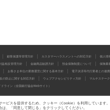
顧客保護等管理方針
カスタマーハラスメントへの対応方針
個人情
利益相反管理方針
金融商品勧誘方針
預金保険制度について
保険募
お客さま本位の業務運営に関する基本方針
電子決済等代行業者との連携
反の防止に関する対応方針
ウェブアクセシビリティ方針
マルチステーク
イドライン（全国銀行協会Webサイト）
ービスを提供するため、クッキー（Cookie）を利用しています。
本証券業協会 / 一般社団法人金融先物取引業協会
合は、「同意して閉じる」をクリックしてください。