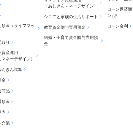
（あしぎんマネーデザイン）
ローン返済額
ン
シニアと家族の生活サポート
期預金（ライフマッ
ローン金利
教育資金贈与専用預金
結婚・子育て資金贈与専用預
受取り
金
ン資産運用
んマネーデザイン）
ねんきん試算
預金
用商品
通預金
案内
仲介業