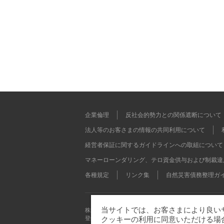
企業倫理
反社会的勢力との関係遮断について
法人等のお客さまの情報の共同利用について
経営者保証に関するガイドラインへの取組について
マネーローンダリング、テロ資金供与および制裁違
各種規定
リンク集
自然災害債務整理ガ
当サイトでは、お客さまにより良いサ
株式会社 足利銀行
登録金融機関 関東財務局長（登金）第43号 加入協会 日
クッキーの利用に同意いただける場