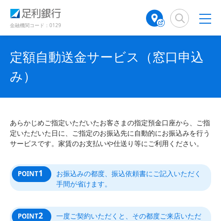
（
（
検
A
で
別
別
索
T
開
ウ
ウ
窓
M
金融機関コード：0129
き
ィ
ィ
店
ン
ン
ま
舗
ド
ド
す
定額自動送金サービス（窓口申込
検
ウ
ウ
）
で
で
索
み）
開
開
（
き
き
別
ま
ま
ウ
す
す
ィ
）
）
ン
あらかじめご指定いただいたお客さまの指定預金口座から、ご指
ド
定いただいた日に、ご指定のお振込先に自動的にお振込みを行う
ウ
サービスです。家賃のお支払いや仕送り等にご利用ください。
で
開
き
1
お振込みの都度、振込依頼書にご記入いただく
POINT
ま
手間が省けます。
す
）
2
一度ご契約いただくと、その都度ご来店いただ
POINT