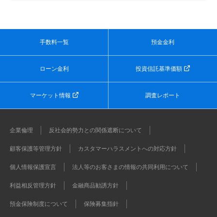
手数料一覧
預金金利
ローン金利
投資信託基準価額
マーケット情報
調査レポート
企業倫理
反社会的勢力との関係遮断について
顧客保護等管理方針
カスタマーハラスメントへの対応方針
個人情報保護宣言
法人等のお客さまの情報の共同利用について
利益相反管理方針
金融商品勧誘方針
預金保険制度について
保険募集指針