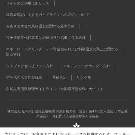
サイトのご利用にあたって
経営者保証に関するガイドラインへの取組について
お客さま本位の業務運営に関する基本方針
電子決済等代行業者との連携及び協働に係る方針
マネーローンダリング、テロ資金供与および制裁違反の防止に関する
対応方針
ウェブアクセシビリティ方針
マルチステークホルダー方針
信託代理店契約登録票
各種規定
リンク集
自然災害債務整理ガイドライン（全国銀行協会Webサイト）
株式会社 足利銀行
登録金融機関 関東財務局長（登金）第43号 加入協会 日本証券
業協会 / 一般社団法人金融先物取引業協会
当サイトでは、お客さまにより良いサービスを提供するため、クッキー