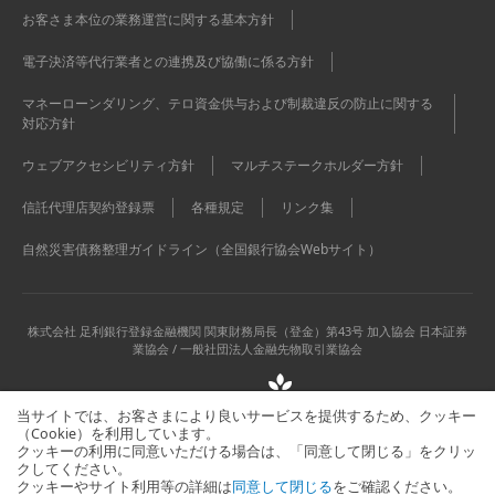
お客さま本位の業務運営に関する基本方針
電子決済等代行業者との連携及び協働に係る方針
マネーローンダリング、テロ資金供与および制裁違反の防止に関する
対応方針
ウェブアクセシビリティ方針
マルチステークホルダー方針
信託代理店契約登録票
各種規定
リンク集
自然災害債務整理ガイドライン（全国銀行協会Webサイト）
株式会社 足利銀行
登録金融機関 関東財務局長（登金）第43号 加入協会 日本証券
業協会 / 一般社団法人金融先物取引業協会
当サイトでは、お客さまにより良いサービスを提供するため、クッキー
（Cookie）を利用しています。
クッキーの利用に同意いただける場合は、「同意して閉じる」をクリッ
クしてください。
クッキーやサイト利用等の詳細は
同意して閉じる
をご確認ください。
当サイトに関するお問い合わせはこちら
サイトマップ