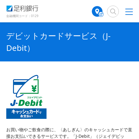
（
（
検
A
（
で
別
別
索
T
別
開
ウ
ウ
窓
M
ウ
金融機関コード：0129
き
ィ
ィ
店
ィ
ン
ン
ま
舗
ン
ド
ド
す
デビットカードサービス（J-
検
ド
ウ
ウ
）
で
で
索
ウ
Debit）
開
開
（
で
き
き
別
開
ま
ま
ウ
き
す
す
ィ
ま
）
）
ン
す
ド
）
ウ
で
開
き
ま
す
）
お買い物やご飲食の際に、〈あしぎん〉のキャッシュカードで直
接お支払いできるサービスです。「J-Debit」（ジェイデビッ