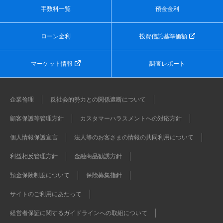
手数料一覧
預金金利
ローン金利
投資信託基準価額
マーケット情報
調査レポート
企業倫理
反社会的勢力との関係遮断について
顧客保護等管理方針
カスタマーハラスメントへの対応方針
個人情報保護宣言
法人等のお客さまの情報の共同利用について
利益相反管理方針
金融商品勧誘方針
預金保険制度について
保険募集指針
サイトのご利用にあたって
経営者保証に関するガイドラインへの取組について