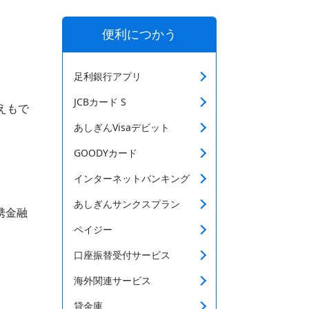
便利につかう
足利銀行アプリ
JCBカード S
えもで
あしぎんVisaデビット
GOODYカード
インターネットバンキング
あしぎんサンクスプラン
携金融
ペイジー
口座振替受付サービス
海外関連サービス
貸金庫