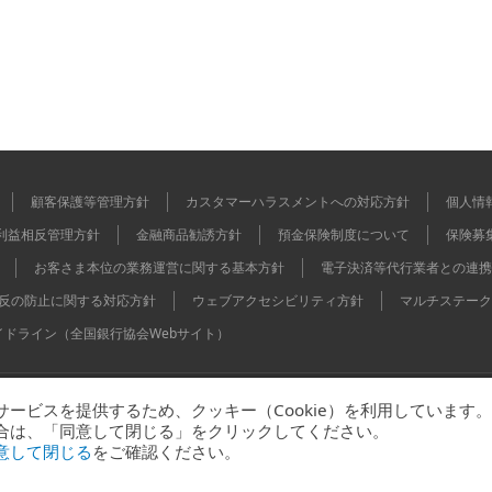
顧客保護等管理方針
カスタマーハラスメントへの対応方針
個人情
利益相反管理方針
金融商品勧誘方針
預金保険制度について
保険募
お客さま本位の業務運営に関する基本方針
電子決済等代行業者との連携
反の防止に関する対応方針
ウェブアクセシビリティ方針
マルチステーク
イドライン（全国銀行協会Webサイト）
ービスを提供するため、クッキー（Cookie）を利用しています。
本証券業協会 / 一般社団法人金融先物取引業協会
合は、「同意して閉じる」をクリックしてください。
意して閉じる
をご確認ください。