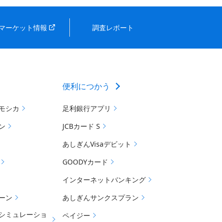
マーケット情報
調査レポート
便利につかう
モシカ
足利銀行アプリ
ン
JCBカード S
あしぎんVisaデビット
GOODYカード
インターネットバンキング
ーン
あしぎんサンクスプラン
シミュレーショ
ペイジー