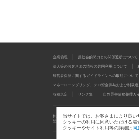
企業倫理
反社会的勢力との関係遮断について
法人等のお客さまの情報の共同利用について
経営者保証に関するガイドラインへの取組について
マネーローンダリング、テロ資金供与および制裁違
各種規定
リンク集
自然災害債務整理ガ
当サイトでは、お客さまにより良いサ
株式会社 足利銀行
登録金融機関 関東財務局長（登金）第43号 加入協会 日
クッキーの利用に同意いただける場
クッキーやサイト利用等の詳細は
同