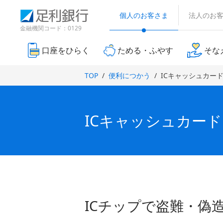
（
検
（
（
で
別
索
個人のお客さま
法人のお
別
別
ウ
開
窓
ウ
ウ
金融機関コード：0129
ィ
き
ィ
ィ
ン
ン
ン
ま
ド
口座をひらく
ためる・ふやす
そな
ド
ド
ウ
す
で
ウ
ウ
）
TOP
便利につかう
ICキャッシュカー
開
で
で
き
開
開
ま
き
き
す
ま
ま
）
ICキャッシュカード
す
す
）
）
ICチップで盗難・偽