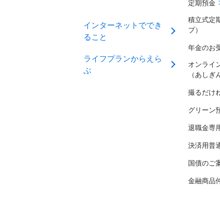
定期預金
積立式定
インターネットででき
プ）
ること
年金のお
ライフプランからえら
オンライ
ぶ
（あしぎ
撮るだけ
グリーン
退職金専
決済用普
国債のご
金融商品