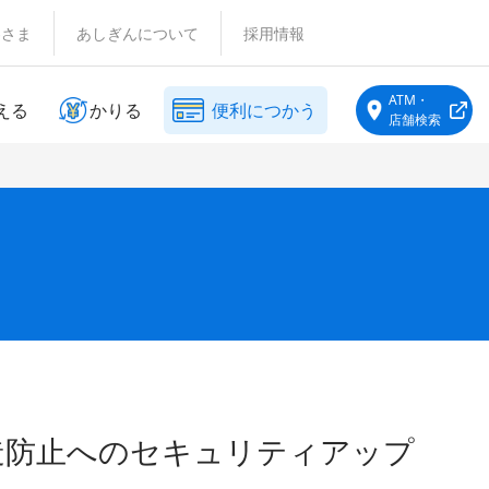
客さま
あしぎんについて
採用情報
ATM・
える
かりる
便利につかう
店舗検索
ド
造防止へのセキュリティアップ