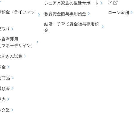
ン
シニアと家族の生活サポート
期預金（ライフマッ
ローン金利
教育資金贈与専用預金
結婚・子育て資金贈与専用預
受取り
金
ン資産運用
んマネーデザイン）
ねんきん試算
預金
用商品
通預金
案内
仲介業