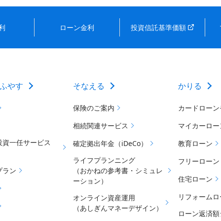
利
ローン金利
投資信託基準価額
ふやす
そなえる
かりる
保険のご案内
カードローン
相続関連サービス
マイカーロー
投資一任サービス
確定拠出年金（iDeCo）
教育ローン
ライフプランニング
フリーローン
プラン
（おかねの参考書・シミュレ
住宅ローン
ーション）
リフォームロ
オンライン資産運用
（あしぎんマネーデザイン）
ローン返済額