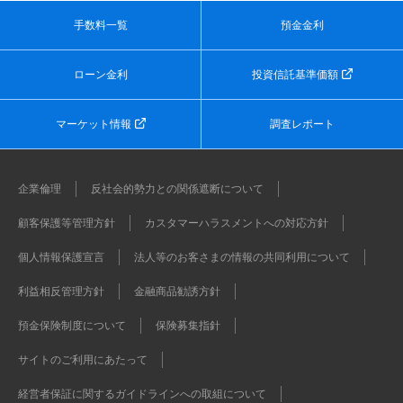
手数料一覧
預金金利
ローン金利
投資信託基準価額
マーケット情報
調査レポート
企業倫理
反社会的勢力との関係遮断について
顧客保護等管理方針
カスタマーハラスメントへの対応方針
個人情報保護宣言
法人等のお客さまの情報の共同利用について
利益相反管理方針
金融商品勧誘方針
預金保険制度について
保険募集指針
サイトのご利用にあたって
経営者保証に関するガイドラインへの取組について