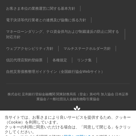
お客さま本位の業務運営に関する基本方針
電子決済等代行業者との連携及び協働に係る方針
マネーローンダリング、テロ資金供与および制裁違反の防止に関する
対応方針
ウェブアクセシビリティ方針
マルチステークホルダー方針
信託代理店契約登録票
各種規定
リンク集
自然災害債務整理ガイドライン（全国銀行協会Webサイト）
株式会社 足利銀行
登録金融機関 関東財務局長（登金）第43号 加入協会 日本証券
業協会 / 一般社団法人金融先物取引業協会
当サイトでは、お客さまにより良いサービスを提供するため、クッキー
（Cookie）を利用しています。
クッキーの利用に同意いただける場合は、「同意して閉じる」をクリッ
クしてください。