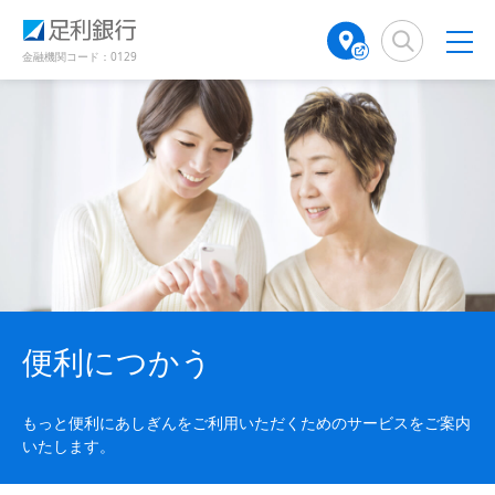
（
（
検
A
で
別
別
索
T
開
ウ
ウ
窓
M
金融機関コード：0129
き
ィ
ィ
店
ン
ン
ま
舗
ド
ド
す
検
ウ
ウ
）
で
で
索
開
開
（
き
き
別
ま
ま
ウ
す
す
ィ
）
）
ン
ド
ウ
で
便利につかう
開
き
ま
もっと便利にあしぎんをご利用いただくためのサービスをご案内
す
いたします。
）