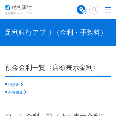
（
（
検
A
別
別
索
T
ウ
ウ
窓
M
金融機関コード：0129
ィ
ィ
店
ン
ン
舗
ド
ド
検
足利銀行アプリ（金利・手数料）
ウ
ウ
で
で
索
開
開
（
き
き
別
ま
ま
ウ
す
す
ィ
）
）
ン
預金金利一覧〈店頭表示金利〉
ド
ウ
で
開
円預金
き
外貨預金
ま
す
）