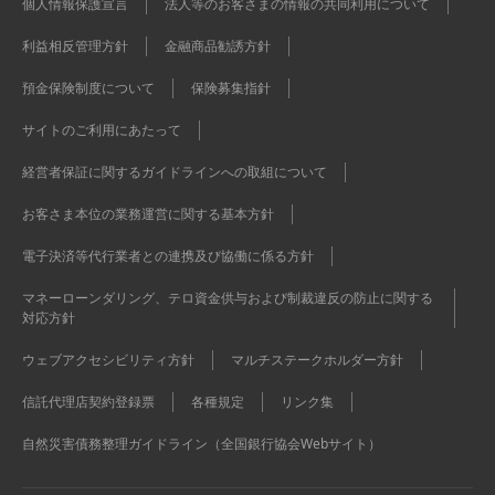
個人情報保護宣言
法人等のお客さまの情報の共同利用について
利益相反管理方針
金融商品勧誘方針
預金保険制度について
保険募集指針
サイトのご利用にあたって
経営者保証に関するガイドラインへの取組について
お客さま本位の業務運営に関する基本方針
電子決済等代行業者との連携及び協働に係る方針
マネーローンダリング、テロ資金供与および制裁違反の防止に関する
対応方針
ウェブアクセシビリティ方針
マルチステークホルダー方針
信託代理店契約登録票
各種規定
リンク集
自然災害債務整理ガイドライン（全国銀行協会Webサイト）