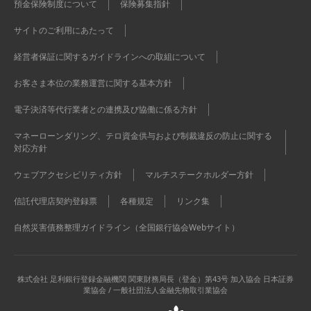
預金保険制度について
保険募集指針
サイトのご利用にあたって
経営者保証に関するガイドラインへの取組について
お客さま本位の業務運営に関する基本方針
電子決済等代行業者との連携及び協働に係る方針
マネーローンダリング、テロ資金供与および制裁違反の防止に関する
対応方針
ウェブアクセシビリティ方針
マルチステークホルダー方針
信託代理店契約登録票
各種規定
リンク集
自然災害債務整理ガイドライン（全国銀行協会Webサイト）
株式会社 足利銀行
登録金融機関 関東財務局長（登金）第43号 加入協会 日本証券
業協会 / 一般社団法人金融先物取引業協会