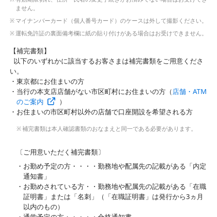
ません。
マイナンバーカード（個人番号カード）のケースは外して撮影ください。
運転免許証の裏面備考欄に紙の貼り付けがある場合はお受けできません。
【補完書類】
以下のいずれかに該当するお客さまは補完書類をご用意くださ
い。
東京都にお住まいの方
当行の本支店店舗がない市区町村にお住まいの方（
店舗・ATM
のご案内
）
お住まいの市区町村以外の店舗で口座開設を希望される方
補完書類は本人確認書類のおなまえと同一である必要があります。
〔ご用意いただく補完書類〕
お勤め予定の方・・・・勤務地や配属先の記載がある「内定
通知書」
お勤めされている方・・勤務地や配属先の記載がある「在職
証明書」または「名刺」（「在職証明書」は発行から3ヵ月
以内のもの）
通学予定の方・・・・・合格通知書