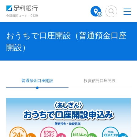
（
（
検
A
（
（
（
（
（
（
（
（
で
別
別
索
T
別
別
別
別
別
別
別
別
開
ウ
ウ
窓
M
ウ
ウ
ウ
ウ
ウ
ウ
ウ
金融機関コード：0129
き
ィ
ィ
ウ
店
ィ
ィ
ィ
ィ
ィ
ィ
ィ
ン
ン
ま
舗
ン
ン
ン
ン
ン
ン
ン
ド
ド
ィ
す
おうちで口座開設（普通預金口座
検
ド
ド
ド
ド
ド
ド
ド
ウ
ウ
）
ン
で
で
索
ウ
ウ
ウ
ウ
ウ
ウ
ウ
開設）
開
開
（
で
で
で
で
で
で
で
ド
き
き
別
開
開
開
開
開
開
開
ま
ま
ウ
ウ
き
き
き
き
き
き
き
す
す
ィ
ま
で
ま
ま
ま
ま
ま
ま
）
）
ン
す
す
す
す
す
す
す
開
ド
）
）
）
）
）
）
）
普通預金口座開設
投資信託口座開設
き
ウ
で
ま
開
す
き
ま
）
す
）