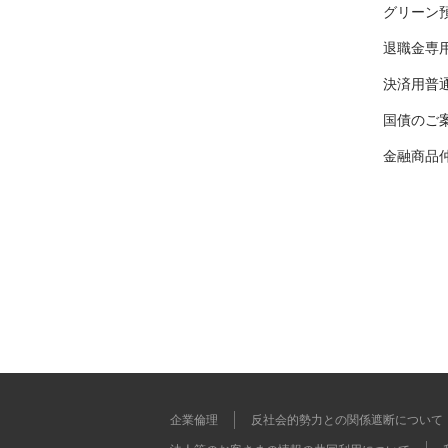
グリーン
退職金専
決済用普
国債のご
金融商品
企業倫理
反社会的勢力との関係遮断について