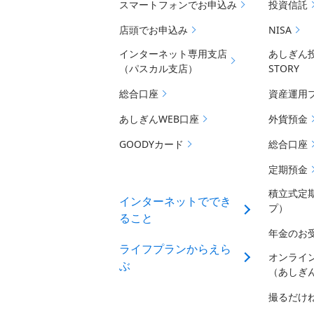
スマートフォンでお申込み
投資信託
店頭でお申込み
NISA
インターネット専用支店
あしぎん
（パスカル支店）
STORY
総合口座
資産運用
あしぎんWEB口座
外貨預金
GOODYカード
総合口座
定期預金
積立式定
インターネットででき
プ）
ること
年金のお
ライフプランからえら
オンライ
ぶ
（あしぎ
撮るだけ