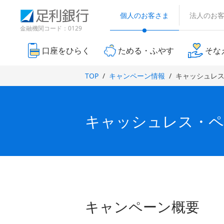
（
検
（
（
（
別
索
個人のお客さま
法人のお
別
別
別
ウ
窓
ウ
ウ
ウ
金融機関コード：0129
ィ
ィ
ィ
ン
ィ
ン
ン
ド
口座をひらく
ためる・ふやす
そな
ン
ド
ド
ウ
ド
で
ウ
ウ
TOP
キャンペーン情報
キャッシュレ
開
ウ
で
で
き
で
開
開
ま
き
き
開
す
ま
ま
）
き
キャッシュレス・ペ
す
す
ま
）
）
す
）
キャンペーン概要