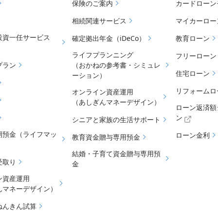
保険のご案内
カードローン
相続関連サービス
マイカーロー
投資一任サービス
確定拠出年金（iDeCo）
教育ローン
ライフプランニング
フリーローン
プラン
（おかねの参考書・シミュレ
住宅ローン
ーション）
リフォームロ
オンライン資産運用
（あしぎんマネーデザイン）
ローン返済額
ン
シニアと家族の生活サポート
期預金（ライフマッ
ローン金利
教育資金贈与専用預金
結婚・子育て資金贈与専用預
受取り
金
ン資産運用
んマネーデザイン）
ねんきん試算