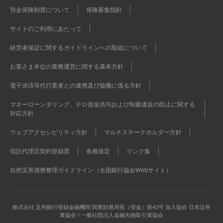
預金保険制度について
保険募集指針
サイトのご利用にあたって
経営者保証に関するガイドラインへの取組について
お客さま本位の業務運営に関する基本方針
電子決済等代行業者との連携及び協働に係る方針
マネーローンダリング、テロ資金供与および制裁違反の防止に関する
対応方針
ウェブアクセシビリティ方針
マルチステークホルダー方針
信託代理店契約登録票
各種規定
リンク集
自然災害債務整理ガイドライン（全国銀行協会Webサイト）
株式会社 足利銀行
登録金融機関 関東財務局長（登金）第43号 加入協会 日本証券
業協会 / 一般社団法人金融先物取引業協会