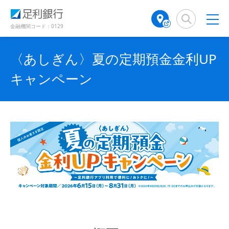
（
（
検
A
（
（
（
で
別
別
索
T
別
別
別
開
ウ
ウ
窓
M
ウ
ウ
ウ
金融機関コード：0129
き
ィ
ィ
店
ィ
ィ
ィ
ン
ン
ま
舗
ン
ン
ン
ド
ド
す
〈あしぎん〉夏の定期預金金利UP
検
ド
ド
ド
ウ
ウ
）
で
で
索
ウ
ウ
ウ
キャンペーン
開
開
（
で
で
で
き
き
別
開
開
開
ま
ま
ウ
き
き
き
す
す
ィ
ま
ま
ま
）
）
ン
す
す
す
ド
）
）
）
ウ
で
開
き
ま
す
）