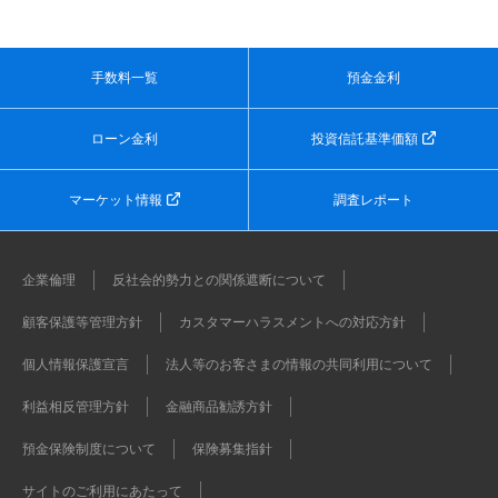
手数料一覧
預金金利
ローン金利
投資信託基準価額
マーケット情報
調査レポート
企業倫理
反社会的勢力との関係遮断について
顧客保護等管理方針
カスタマーハラスメントへの対応方針
個人情報保護宣言
法人等のお客さまの情報の共同利用について
利益相反管理方針
金融商品勧誘方針
預金保険制度について
保険募集指針
サイトのご利用にあたって