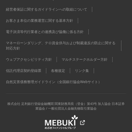
経営者保証に関するガイドラインへの取組について
お客さま本位の業務運営に関する基本方針
電子決済等代行業者との連携及び協働に係る方針
マネーローンダリング、テロ資金供与および制裁違反の防止に関する
対応方針
ウェブアクセシビリティ方針
マルチステークホルダー方針
信託代理店契約登録票
各種規定
リンク集
自然災害債務整理ガイドライン（全国銀行協会Webサイト）
株式会社 足利銀行
登録金融機関 関東財務局長（登金）第43号 加入協会 日本証券
業協会 / 一般社団法人金融先物取引業協会