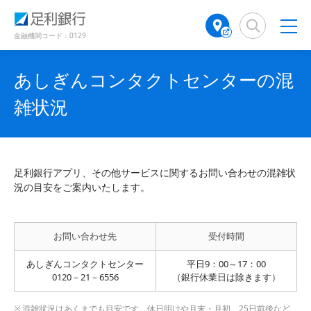
（
（
検
A
別
別
索
T
ウ
ウ
窓
M
金融機関コード：0129
ィ
ィ
店
ン
ン
舗
ド
ド
あしぎんコンタクトセンターの混
検
ウ
ウ
で
で
索
雑状況
開
開
（
き
き
別
ま
ま
ウ
す
す
ィ
）
）
ン
足利銀行アプリ、その他サービスに関するお問い合わせの混雑状
ド
況の目安をご案内いたします。
ウ
で
開
お問い合わせ先
受付時間
き
ま
あしぎんコンタクトセンター
平日9：00～17：00
す
0120－21－6556
（銀行休業日は除きます）
）
混雑状況はあくまでも目安です。休日明けや月末・月初、25日前後など