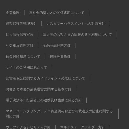
企業倫理
反社会的勢力との関係遮断について
顧客保護等管理方針
カスタマーハラスメントへの対応方針
個人情報保護宣言
法人等のお客さまの情報の共同利用について
利益相反管理方針
金融商品勧誘方針
預金保険制度について
保険募集指針
サイトのご利用にあたって
経営者保証に関するガイドラインへの取組について
お客さま本位の業務運営に関する基本方針
電子決済等代行業者との連携及び協働に係る方針
マネーローンダリング、テロ資金供与および制裁違反の防止に関する
対応方針
ウェブアクセシビリティ方針
マルチステークホルダー方針