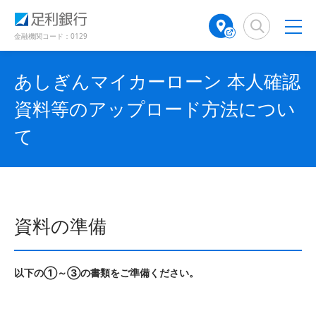
（
（
検
A
別
別
索
T
ウ
ウ
窓
M
金融機関コード：0129
ィ
ィ
店
ン
ン
舗
ド
ド
あしぎんマイカーローン 本人確認
検
ウ
ウ
で
で
索
資料等のアップロード方法につい
開
開
（
き
き
別
て
ま
ま
ウ
す
す
ィ
）
）
ン
ド
ウ
で
資料の準備
開
き
ま
以下の①～③の書類をご準備ください。
す
）