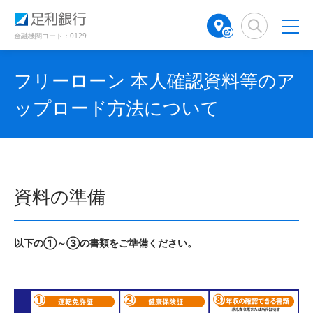
（
（
検
A
別
別
索
T
ウ
ウ
窓
M
金融機関コード：0129
ィ
ィ
店
ン
ン
舗
ド
ド
フリーローン 本人確認資料等のア
検
ウ
ウ
で
で
索
ップロード方法について
開
開
（
き
き
別
ま
ま
ウ
す
す
ィ
）
）
ン
ド
資料の準備
ウ
で
開
き
以下の①～③の書類をご準備ください。
ま
す
）