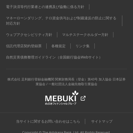
電子決済等代行業者との連携及び協働に係る方針
マネーローンダリング、テロ資金供与および制裁違反の防止に関する
対応方針
ウェブアクセシビリティ方針
マルチステークホルダー方針
信託代理店契約登録票
各種規定
リンク集
自然災害債務整理ガイドライン（全国銀行協会Webサイト）
株式会社 足利銀行
登録金融機関 関東財務局長（登金）第43号 加入協会 日本証券
業協会 / 一般社団法人金融先物取引業協会
当サイトに関するお問い合わせはこちら
サイトマップ
Copyright © The Ashikaga Bank, Ltd. All Rights Reserved.