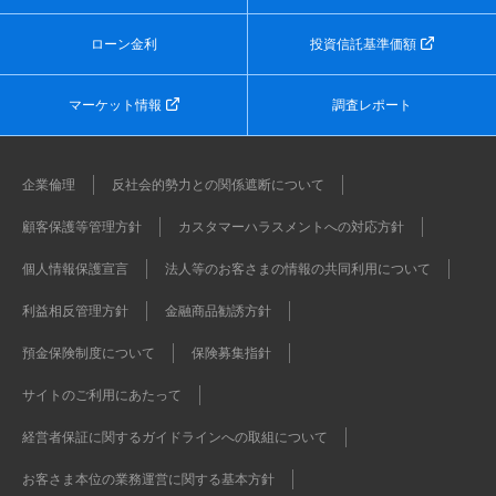
ローン金利
投資信託基準価額
マーケット情報
調査レポート
企業倫理
反社会的勢力との関係遮断について
顧客保護等管理方針
カスタマーハラスメントへの対応方針
個人情報保護宣言
法人等のお客さまの情報の共同利用について
利益相反管理方針
金融商品勧誘方針
預金保険制度について
保険募集指針
サイトのご利用にあたって
経営者保証に関するガイドラインへの取組について
お客さま本位の業務運営に関する基本方針