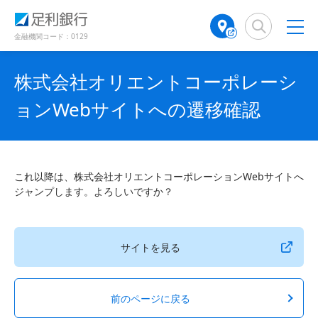
（
（
検
A
で
別
別
索
T
開
ウ
ウ
窓
M
金融機関コード：0129
き
ィ
ィ
店
ン
ン
ま
舗
ド
ド
す
株式会社オリエントコーポレーシ
検
ウ
ウ
）
で
で
索
ョンWebサイトへの遷移確認
開
開
（
き
き
別
ま
ま
ウ
す
す
ィ
）
）
ン
これ以降は、株式会社オリエントコーポレーションWebサイトへ
ド
ジャンプします。よろしいですか？
ウ
で
開
き
サイトを見る
ま
す
）
前のページに戻る