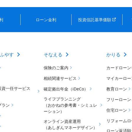
利
ローン金利
投資信託基準価額
ふやす
そなえる
かりる
保険のご案内
カードローン
相続関連サービス
マイカーロー
投資一任サービス
確定拠出年金（iDeCo）
教育ローン
ライフプランニング
フリーローン
プラン
（おかねの参考書・シミュレ
住宅ローン
ーション）
リフォームロ
オンライン資産運用
（あしぎんマネーデザイン）
ローン返済額