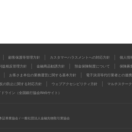
顧客保護等管理方針
カスタマーハラスメントへの対応方針
個人情
利益相反管理方針
金融商品勧誘方針
預金保険制度について
保険募
お客さま本位の業務運営に関する基本方針
電子決済等代行業者との連携
反の防止に関する対応方針
ウェブアクセシビリティ方針
マルチステーク
イドライン（全国銀行協会Webサイト）
本証券業協会 / 一般社団法人金融先物取引業協会