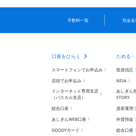
手数料一覧
預金金
口座をひらく
ためる・
スマートフォンでお申込み
投資信託
店頭でお申込み
NISA
インターネット専用支店
あしぎん
（パスカル支店）
STORY
総合口座
資産運用
あしぎんWEB口座
外貨預金
GOODYカード
総合口座