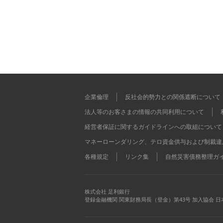
企業倫理
反社会的勢力との関係遮断について
法人等のお客さまの情報の共同利用について
経営者保証に関するガイドラインへの取組について
マネーローンダリング、テロ資金供与および制裁違
各種規定
リンク集
自然災害債務整理ガ
株式会社 足利銀行
登録金融機関 関東財務局長（登金）第43号 加入協会 日