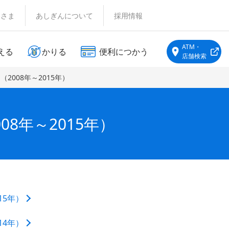
客さま
あしぎんについて
採用情報
ATM・
える
かりる
便利につかう
店舗検索
2008年～2015年）
8年～2015年）
15年）
14年）