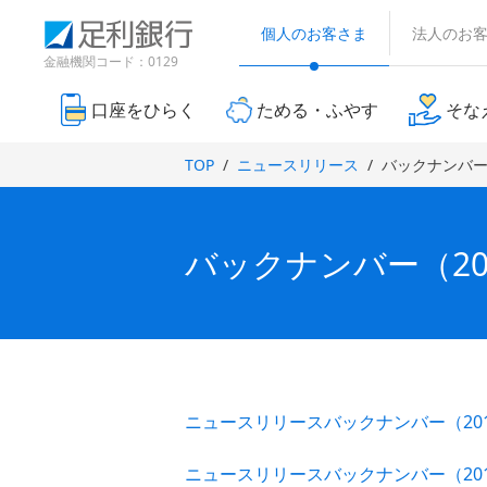
（
検
（
（
別
索
個人のお客さま
法人のお
別
別
ウ
窓
ウ
ウ
金融機関コード：0129
ィ
ィ
ィ
ン
ン
ン
ド
口座をひらく
ためる・ふやす
そな
ド
ド
ウ
で
ウ
ウ
TOP
ニュースリリース
バックナンバー（
開
で
で
き
開
開
ま
き
き
す
ま
ま
）
バックナンバー（200
す
す
）
）
ニュースリリースバックナンバー（20
ニュースリリースバックナンバー（20