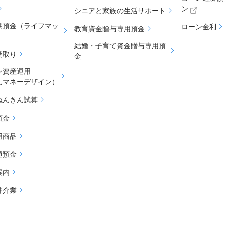
ン
シニアと家族の生活サポート
期預金（ライフマッ
ローン金利
教育資金贈与専用預金
結婚・子育て資金贈与専用預
受取り
金
ン資産運用
んマネーデザイン）
ねんきん試算
預金
用商品
通預金
案内
仲介業