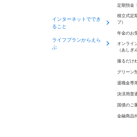
定期預金
積立式定
インターネットででき
プ）
ること
年金のお
ライフプランからえら
オンライ
ぶ
（あしぎ
撮るだけ
グリーン
退職金専
決済用普
国債のご
金融商品