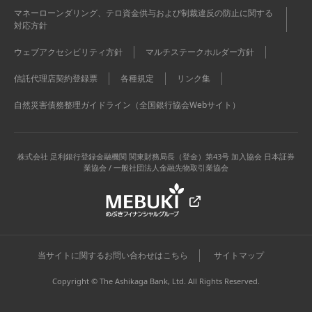
マネーローンダリング、テロ資金供与および制裁違反の防止に関する
対応方針
ウェブアクセシビリティ方針
マルチステークホルダー方針
信託代理店契約登録票
各種規定
リンク集
自然災害債務整理ガイドライン（全国銀行協会Webサイト）
株式会社 足利銀行
登録金融機関 関東財務局長（登金）第43号 加入協会 日本証券
業協会 / 一般社団法人金融先物取引業協会
当サイトに関するお問い合わせはこちら
サイトマップ
Copyright © The Ashikaga Bank, Ltd. All Rights Reserved.