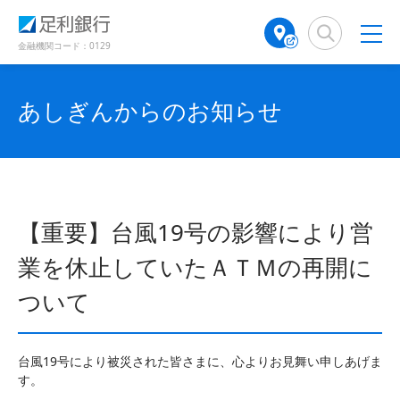
（
（
検
A
（
（
別
別
索
T
別
別
ウ
ウ
窓
M
ウ
ウ
金融機関コード：0129
ィ
ィ
店
ィ
ィ
ン
ン
舗
ン
ン
ド
ド
検
ド
ド
あしぎんからのお知らせ
ウ
ウ
で
で
索
ウ
ウ
開
開
（
で
で
き
き
別
開
開
ま
ま
ウ
き
き
す
す
ィ
ま
ま
）
）
ン
す
す
【重要】台風19号の影響により営
ド
）
）
ウ
業を休止していたＡＴＭの再開に
で
開
ついて
き
ま
す
台風19号により被災された皆さまに、心よりお見舞い申しあげま
）
す。