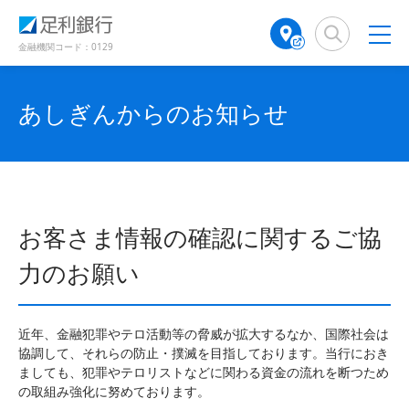
（
（
検
A
別
別
索
T
ウ
ウ
窓
M
金融機関コード：0129
ィ
ィ
店
ン
ン
舗
ド
ド
検
あしぎんからのお知らせ
ウ
ウ
で
で
索
開
開
（
き
き
別
ま
ま
ウ
す
す
ィ
）
）
ン
お客さま情報の確認に関するご協
ド
ウ
力のお願い
で
開
き
近年、金融犯罪やテロ活動等の脅威が拡大するなか、国際社会は
ま
協調して、それらの防止・撲滅を目指しております。当行におき
す
ましても、犯罪やテロリストなどに関わる資金の流れを断つため
）
の取組み強化に努めております。