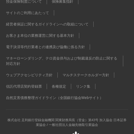
預金保険制度について
保険募集指針
サイトのご利用にあたって
経営者保証に関するガイドラインへの取組について
お客さま本位の業務運営に関する基本方針
電子決済等代行業者との連携及び協働に係る方針
マネーローンダリング、テロ資金供与および制裁違反の防止に関する
対応方針
ウェブアクセシビリティ方針
マルチステークホルダー方針
信託代理店契約登録票
各種規定
リンク集
自然災害債務整理ガイドライン（全国銀行協会Webサイト）
株式会社 足利銀行
登録金融機関 関東財務局長（登金）第43号 加入協会 日本証券
業協会 / 一般社団法人金融先物取引業協会