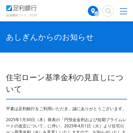
（
（
検
A
別
別
索
T
ウ
ウ
窓
M
金融機関コード：0129
ィ
ィ
店
ン
ン
舗
ド
ド
検
あしぎんからのお知らせ
ウ
ウ
で
で
索
開
開
（
き
き
別
ま
ま
ウ
す
す
ィ
）
）
ン
住宅ローン基準金利の見直しにつ
ド
ウ
いて
で
開
き
平素は足利銀行をご利用いただき、誠にありがとうございます。
ま
す
2025年1月30日（木）発表の「円預金金利および短期プライムレ
）
ートの改定について」に伴い、2025年4月1日（火）より住宅ロ
ーン基準金利（※）を見直しいたしますので、お知らせいたしま