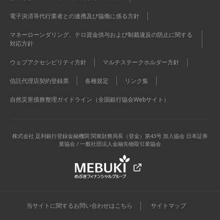
電子決済等代行業者との連携及び協働に係る方針
マネーローンダリング、テロ資金供与および制裁違反の防止に関する
対応方針
ウェブアクセシビリティ方針
マルチステークホルダー方針
信託代理店契約登録票
各種規定
リンク集
自然災害債務整理ガイドライン（全国銀行協会Webサイト）
株式会社 足利銀行
登録金融機関 関東財務局長（登金）第43号 加入協会 日本証券
業協会 / 一般社団法人金融先物取引業協会
当サイトに関するお問い合わせはこちら
サイトマップ